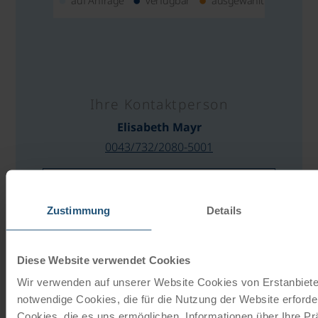
auf Anfrage
verfügbar
ausgewählt
Ihre Kontaktperson
Elisabeth Mayr
0043/732/2080-5001
E-MAIL SCHREIBEN
Zustimmung
Details
ANGEBOT ANFORDERN
PREISRECHNER
Diese Website verwendet Cookies
Wir verwenden auf unserer Website Cookies von Erstanbieter
notwendige Cookies, die für die Nutzung der Website erforder
Cookies, die es uns ermöglichen, Informationen über Ihre P