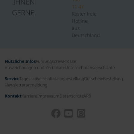
IHNEN
11 47
GERNE.
Kostenfreie
Hotline
aus
Deutschland
Nützliche Infos
Führungscrew
Presse
Auszeichnungen und Zertifikate
Unternehmensgeschichte
Service
Tagesradverleih
Katalogbestellung
Gutscheinbestellung
Newsletteranmeldung
Kontakt
Karriere
Impressum
Datenschutz
ARB