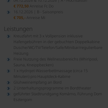
04.12.2026 & 10.12.2026 | A - Hochsaison
€ 772,50
Anreise Fr, Do
16.12.2026 | B - Saisonpreis
€ 705,-
Anreise Mi
Leistungen
Kreuzfahrt mit 3 x Vollpension inklusive
Hafengebühren in der gebuchten Doppelkabine
Dusche/WC/TV/Telefon/Safe/Minibar/regulierbare
Heizung
Freie Nutzung des Wellnessbereichs (Whirlpool,
Sauna, Kneippbecken)
1 x Hydrojet-Wasserbettmassage (circa 15
Minuten) pro Hauptdeck-Kabine
Glühweinempfang an Bord
2 Unterhaltungsprogramme im Bordtheater
geführter Stadtrundgang Komárno, Führung Dom
Esztergom