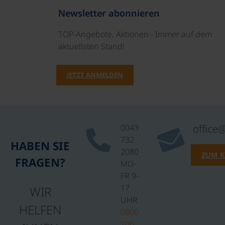
Newsletter abonnieren
TOP-Angebote, Aktionen - Immer auf dem
aktuellsten Stand!
JETZT ANMELDEN
0043
office
732
HABEN SIE
2080
ZUM 
FRAGEN?
MO-
FR 9-
17
WIR
UHR
HELFEN
0800
100