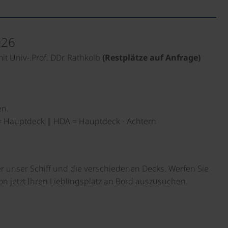
026
mit Univ-.Prof. DDr. Rathkolb
(Restplätze auf Anfrage)
en.
 Hauptdeck
|
HDA = Hauptdeck - Achtern
er unser Schiff und die verschiedenen Decks. Werfen Sie
on jetzt Ihren Lieblingsplatz an Bord auszusuchen.