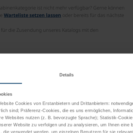
binenkategorie ist nicht mehr verfügbar? Gerne können
re
Warteliste setzen lassen
oder bereits für das nächste
 für die Zusendung unseres Katalogs mit den
en Zeitung
Details
ookies
bsite Cookies von Erstanbietern und Drittanbietern: notwendige
lich sind; Präferenz-Cookies, die es uns ermöglichen, Informati
☼☼☼☼
tung im 4
Hotel.
e Websites nutzen (z. B. bevorzugte Sprache); Statistik-Cooki
nserer Website zu verfolgen und zu analysieren, um Ihnen eine
, die verwendet werden, um einzelnen Benutzern für sie releva