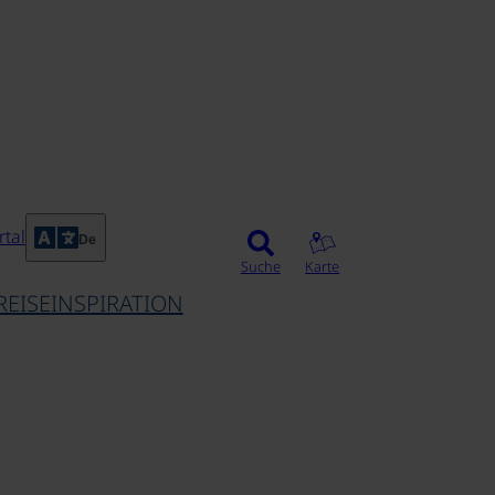
©
tal
De
Suche
Karte
REISEINSPIRATION