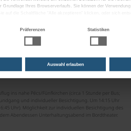
Walzerstadt: Von beeindruckenden Sehenswürdigkeiten
 der Grundlage Ihres Browserverlaufs. Sie können der Verwendun
hin zum gemütlichen Bummel entlang der Mariahilfer
 auf die Schaltfläche "Alle akzeptieren" klicken, oder sich ent
☼☼☼☼
as. Übernachtung im 4
Hotel.
Sie auf " Ablehnen" klicken.
Präferenzen
Statistiken
Museen – ob im prachtvollen Kunsthistorischen Museum
ar vor Ort) – macht jede Entdeckungstour durch die Stadt
☼
Hotel.
Auswahl erlauben
os um 13:00 Uhr. Mittagsteller. Bezug der Kabinen um
lug ins nahe Pécs/Fünfkirchen (circa 1 Stunde per Bus;
dtrundgang und individueller Besichtigung. Um 14:15 Uhr
6:45 Uhr). Möglichkeit zur individuellen Besichtigung des
ch dem Abendessen Unterhaltungsabend im Bordtheater.