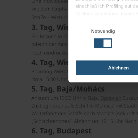
Eine individuelle Entdeckungstour durch die 
einschließlich Profiling auf
wie dem Stephansdom oder dem Riesenrad bis 
Cookies zustimmen, indem Sie
Straße – Wien bietet für jeden Geschmack etw
Cookies zu verwenden, indem 
Einwilligungsauswahl
3. Tag, Wien
Notwendig
Impressum
Datenschutz
Ein Besuch in einem der zahlreichen Wiener 
oder in der modernen Albertina (Eintritt zahlb
☼☼☼
noch eindrucksvoller. Übernachtung im 4
4. Tag, Wien
Ablehnen
Boarding Wien-Nussdorf ab 12:30 Uhr. Leinen l
circa 15:30 Uhr. Willkommensshow.
5. Tag, Baja/Mohács
Ankunft um 13:30 Uhr in Baja.
Optional:
Busausf
Zustieg retour aufs Schiff in Mohács) mit Sta
Weiterfahrt des Schiffs nach Mohács (Ankunft 1
„Schlachtenortes“. Abfahrt um 19:15 Uhr. Na
6. Tag, Budapest