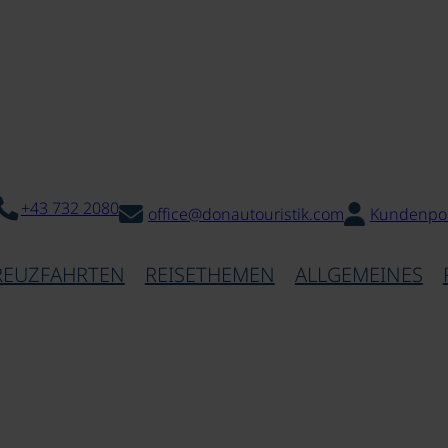
+43 732 2080
office@donautouristik.com
Kundenpor
REUZFAHRTEN
REISETHEMEN
ALLGEMEINES