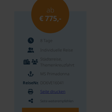
ab
€ 775,-
8 Tage
Individuelle Reise
Städtereise,
Themenkreuzfahrt
MS Primadonna
ReiseNr.
DO6VE16041
Seite drucken
Seite weiterempfehlen