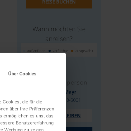
REISE BUCHEN
Wann möchten Sie
anreisen?
auf Anfrage
verfügbar
ausgewählt
Über Cookies
Ihre Kontaktperson
Elisabeth Mayr
0043/732/2080-5001
 Cookies, die für die
onen über Ihre Präferenzen
E-MAIL SCHREIBEN
es ermöglichen es uns, das
 bessere Benutzererfahrung
nte Werbung zu zeigen,