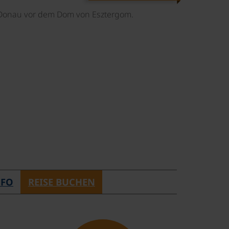
©
NFO
REISE BUCHEN