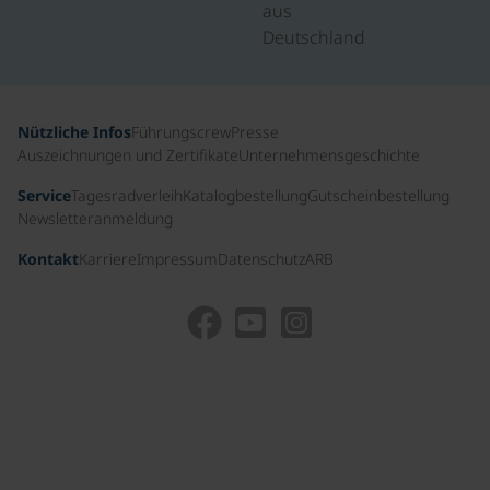
aus
Deutschland
Nützliche Infos
Führungscrew
Presse
Auszeichnungen und Zertifikate
Unternehmensgeschichte
Service
Tagesradverleih
Katalogbestellung
Gutscheinbestellung
Newsletteranmeldung
Kontakt
Karriere
Impressum
Datenschutz
ARB