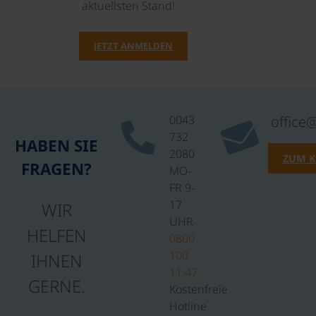
aktuellsten Stand!
JETZT ANMELDEN
0043
office
732
HABEN SIE
2080
ZUM 
FRAGEN?
MO-
FR 9-
17
WIR
UHR
HELFEN
0800
100
IHNEN
11 47
GERNE.
Kostenfreie
Hotline