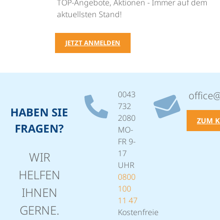
TOP-Angebote, Aktionen - Immer auf dem
aktuellsten Stand!
JETZT ANMELDEN
0043
office
732
HABEN SIE
2080
ZUM 
FRAGEN?
MO-
FR 9-
17
WIR
UHR
HELFEN
0800
100
IHNEN
11 47
GERNE.
Kostenfreie