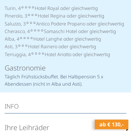
☼☼☼☼
Turin, 4
Hotel Royal oder gleichwertig
☼☼☼
Pinerolo, 3
Hotel Regina oder gleichwertig
☼☼☼
Saluzzo, 3
Antico Podere Propano oder gleichwertig
☼☼☼☼
Cherasco, 4
Somaschi Hotel oder gleichwertig
☼☼☼☼
Alba, 4
Hotel Langhe oder gleichwertig
☼☼☼
Asti, 3
Hotel Rainero oder gleichwertig
☼☼☼☼
Terruggia, 4
Hotel Ariotto oder gleichwertig
Gastronomie
Täglich Frühstücksbuffet. Bei Halbpension 5 x
Abendessen (nicht in Alba und Asti).
INFO
ab
€ 130,-
Ihre Leihräder