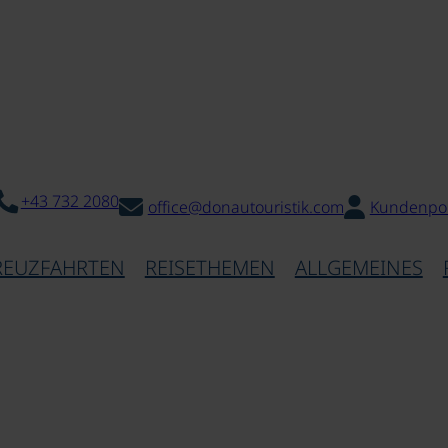
+43 732 2080
office@donautouristik.com
Kundenpor
REUZFAHRTEN
REISETHEMEN
ALLGEMEINES