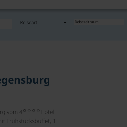
egensburg
☼☼☼☼
rg vom 4
Hotel
it Frühstücksbuffet, 1