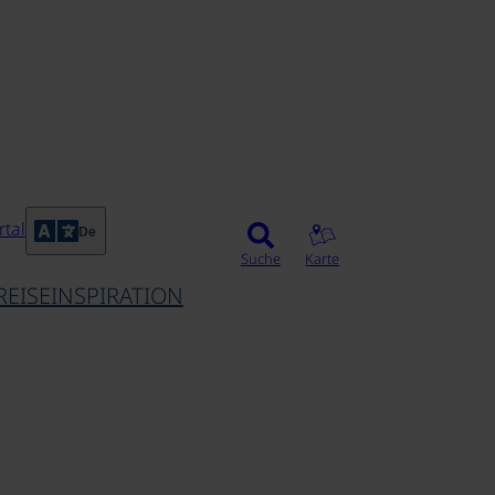
©
tal
De
Suche
Karte
REISEINSPIRATION