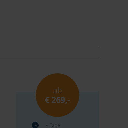
ab
€ 269,-
4 Tage