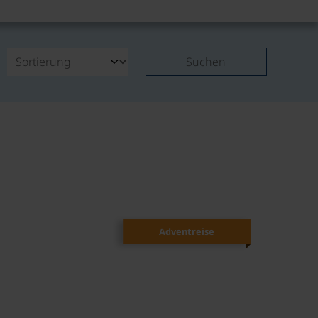
Suchen
Adventreise
©