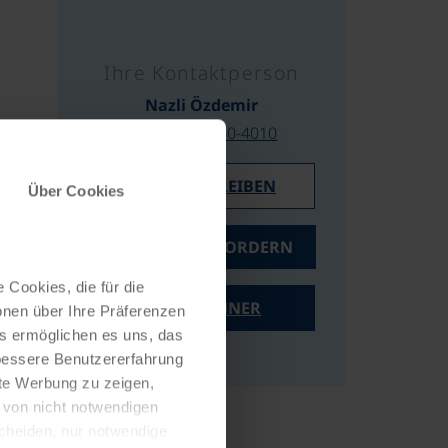
Ihre Kontaktperson
Nazli Özdemir
0043/732/2080-4010
E-MAIL SCHREIBEN
Über Cookies
ANGEBOT ANFORDERN
 Cookies, die für die
PREISRECHNER
onen über Ihre Präferenzen
es ermöglichen es uns, das
 bessere Benutzererfahrung
nte Werbung zu zeigen,
g von nicht notwendigen
scheiden, nur notwendige