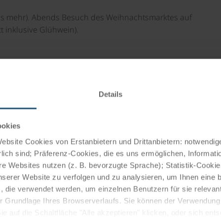
es mehr). Abends Besuch des Weihnachtsmarktes auf
t inklusive Glühwein).
Details
ookies
bsite Cookies von Erstanbietern und Drittanbietern: notwendige
lich sind; Präferenz-Cookies, die es uns ermöglichen, Informati
e Websites nutzen (z. B. bevorzugte Sprache); Statistik-Cooki
nserer Website zu verfolgen und zu analysieren, um Ihnen eine
, die verwendet werden, um einzelnen Benutzern für sie releva
 der Grundlage Ihres Browserverlaufs. Sie können der Verwendun
 auf die Schaltfläche "Alle akzeptieren" klicken, oder sich ent