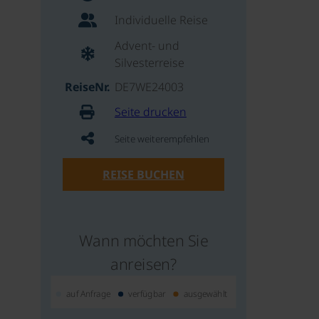
Individuelle Reise
Advent- und
Silvesterreise
ReiseNr.
DE7WE24003
Seite drucken
Seite weiterempfehlen
REISE BUCHEN
Wann möchten Sie
anreisen?
auf Anfrage
verfügbar
ausgewählt