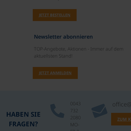
JETZT BESTELLEN
Newsletter abonnieren
TOP-Angebote, Aktionen - Immer auf dem
aktuellsten Stand!
JETZT ANMELDEN
0043
office
732
HABEN SIE
2080
ZUM 
FRAGEN?
MO-