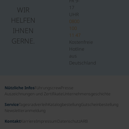
FR 9-
17
WIR
UHR
HELFEN
0800
100
IHNEN
11 47
GERNE.
Kostenfreie
Hotline
aus
Deutschland
Nützliche Infos
Führungscrew
Presse
Auszeichnungen und Zertifikate
Unternehmensgeschichte
Service
Tagesradverleih
Katalogbestellung
Gutscheinbestellung
Newsletteranmeldung
Kontakt
Karriere
Impressum
Datenschutz
ARB