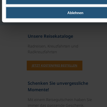
Gastronomie
Täglich reichhaltiges Frühstücksbuffet. 2 x Abendessen
Ablehnen
laut Reiseverlauf Silvestergala - inklusive Feier im Hotel.
Unsere Reisekataloge
Radreisen, Kreuzfahrten und
Radkreuzfahrten
JETZT KOSTENFREI BESTELLEN
Schenken Sie unvergessliche
Momente!
Mit einem Reisegutschein haben Sie
immer das passende Geschenk.