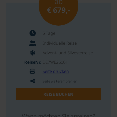
ab
€ 679,-
5 Tage
Individuelle Reise
Advent- und Silvesterreise
ReiseNr.
DE7WE26001
Seite drucken
Seite weiterempfehlen
REISE BUCHEN
Wann möchten Sie anreisen?