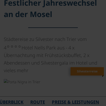
Festlicher Jahreswechsel
an der Mosel
Städtereise zu Silvester nach Trier vom
☼☼☼☼
4
Hotel Nells Park aus - 4 x
Übernachtung mit Frühstücksbuffet, 2 x
Abendessen und Silvestergala im Hotel und
vieles mehr
Silvesterreise
©
ÜBERBLICK
ROUTE
PREISE & LEISTUNGEN