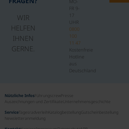
FRAGEN?
MO-
FR 9-
17
WIR
UHR
HELFEN
0800
100
IHNEN
11 47
GERNE.
Kostenfreie
Hotline
aus
Deutschland
Nützliche Infos
Führungscrew
Presse
Auszeichnungen und Zertifikate
Unternehmensgeschichte
Service
Tagesradverleih
Katalogbestellung
Gutscheinbestellung
Newsletteranmeldung
Kontakt
Karriere
Impressum
Datenschutz
ARB