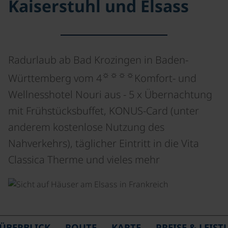
Kaiserstuhl und Elsass
Radurlaub ab Bad Krozingen in Baden-
☼☼☼☼
Württemberg vom 4
Komfort- und
Wellnesshotel Nouri aus - 5 x Übernachtung
mit Frühstücksbuffet, KONUS-Card (unter
anderem kostenlose Nutzung des
Nahverkehrs), täglicher Eintritt in die Vita
Classica Therme und vieles mehr
©
ÜBERBLICK
ROUTE
KARTE
PREISE & LEIS