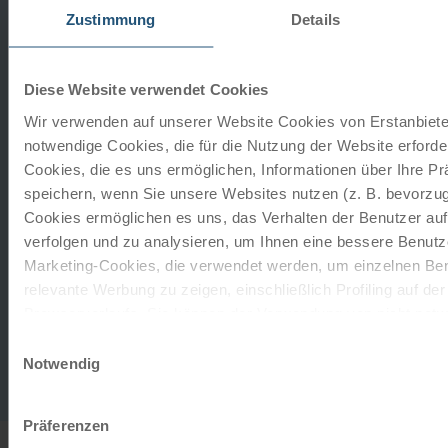
Zustimmung
Details
Diese Website verwendet Cookies
Hotel Nouri
Wir verwenden auf unserer Website Cookies von Erstanbieter
Bad Krozingen
notwendige Cookies, die für die Nutzung der Website erforder
Cookies, die es uns ermöglichen, Informationen über Ihre P
LAGE:
Das im Dezember 2023 neu eröffnete Hotel liegt
speichern, wenn Sie unsere Websites nutzen (z. B. bevorzugt
ruhig neben dem Kurpark und der Vita Classica Therme
Cookies ermöglichen es uns, das Verhalten der Benutzer au
im Kurort Bad Krozingen. Eine stilvolle Atmosphäre mit
verfolgen und zu analysieren, um Ihnen eine bessere Benutze
dezentem Luxus erwartet Sie hier im…
Marketing-Cookies, die verwendet werden, um einzelnen Ben
Verlängerung auf Anfrage
relevante Werbung zu zeigen, einschließlich Profiling auf de
Browserverlaufs. Sie können der Verwendung von nicht not
Gastronomie
zustimmen, indem Sie auf die Schaltfläche "Alle akzeptieren"
Einwilligungsauswahl
entscheiden, nur notwendige Cookies zu verwenden, indem S
Notwendig
Täglich Frühstücksbuffet. Abendessen im
klicken.
Gourmetrestaurant "Taste" buch- und zahlbar vor Ort.
Impressum
Datenschutz
Präferenzen