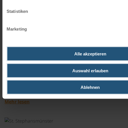
INFO
Statistiken
Marketing
Diese Tour ist nur mit eigenem Rad buchbar!
Sehenswertes
Alle akzeptieren
©
Bad Krozingen
Auswahl erlauben
Bad Krozingen - eine als Kurort bekannte Stadt liegt im
Landkreis Breisgau-Hochschwarzwald in Baden-
Ablehnen
Württemberg. Die…
Mehr lesen
©