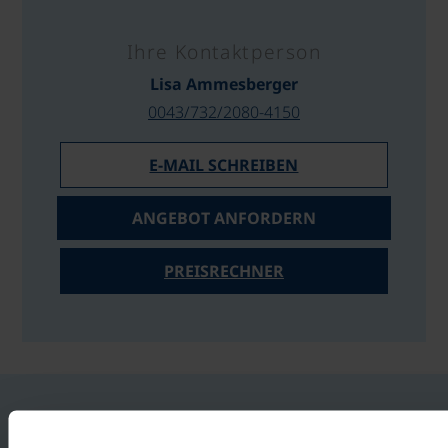
Ihre Kontaktperson
Lisa Ammesberger
0043/732/2080-4150
E-MAIL SCHREIBEN
ANGEBOT ANFORDERN
PREISRECHNER
IHR HOTEL