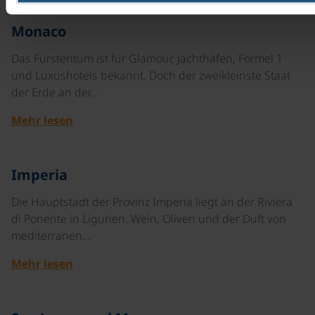
©
Monaco
Das Fürstentum ist für Glamour, Jachthäfen, Formel 1
und Luxushotels bekannt. Doch der zweikleinste Staat
der Erde an der…
Mehr lesen
©
Imperia
Die Hauptstadt der Provinz Imperia liegt an der Riviera
di Ponente in Ligurien. Wein, Oliven und der Duft von
mediterranen…
Mehr lesen
©