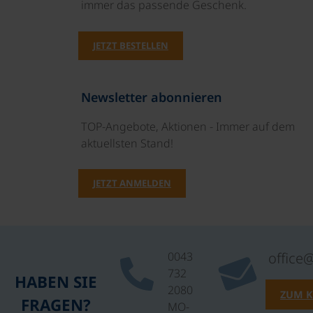
immer das passende Geschenk.
JETZT BESTELLEN
Newsletter abonnieren
TOP-Angebote, Aktionen - Immer auf dem
aktuellsten Stand!
JETZT ANMELDEN
0043
office
732
HABEN SIE
2080
ZUM 
FRAGEN?
MO-