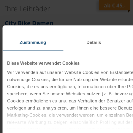
ab
€ 45,-
Ihre Leihräder
City Bike Damen
21 Gänge | 28"
Mehr lesen
Zustimmung
Details
INKLUSIVE
Diese Website verwendet Cookies
City Bike Herren
21 Gänge | 28"
Wir verwenden auf unserer Website Cookies von Erstanbieter
notwendige Cookies, die für die Nutzung der Website erforder
Mehr lesen
Cookies, die es uns ermöglichen, Informationen über Ihre P
ab
€ 105,-
speichern, wenn Sie unsere Websites nutzen (z. B. bevorzugt
Cookies ermöglichen es uns, das Verhalten der Benutzer au
E-Bike Unisex
verfolgen und zu analysieren, um Ihnen eine bessere Benutze
7 Gänge | 28"
Marketing-Cookies, die verwendet werden, um einzelnen Ben
relevante Werbung zu zeigen, einschließlich Profiling auf de
Mehr lesen
Browserverlaufs. Sie können der Verwendung von nicht not