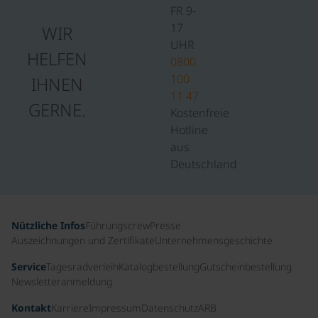
FR 9-
17
WIR
UHR
HELFEN
0800
100
IHNEN
11 47
GERNE.
Kostenfreie
Hotline
aus
Deutschland
Nützliche Infos
Führungscrew
Presse
Auszeichnungen und Zertifikate
Unternehmensgeschichte
Service
Tagesradverleih
Katalogbestellung
Gutscheinbestellung
Newsletteranmeldung
Kontakt
Karriere
Impressum
Datenschutz
ARB