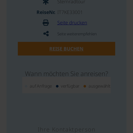
Sternradtour
ReiseNr.
IT7KE33001
Seite drucken
Seite weiterempfehlen
REISE BUCHEN
Wann möchten Sie anreisen?
auf Anfrage
verfügbar
ausgewählt
Ihre Kontaktperson