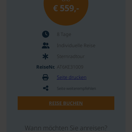
€ 559,-
8 Tage
Individuelle Reise
Sternradtour
ReiseNr.
AT6KE31009
Seite drucken
Seite weiterempfehlen
REISE BUCHEN
Wann möchten Sie anreisen?