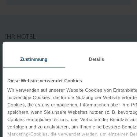
IHR HOTEL
Hotel DAS SAAL
Zustimmung
Details
Saalfelden
Diese Website verwendet Cookies
LAGE:
Modernes, smartes und nachhaltiges Congress-
Wir verwenden auf unserer Website Cookies von Erstanbieter
und Lifestyle-Hotel im Herzen der österreichischen
notwendige Cookies, die für die Nutzung der Website erforder
Alpen – im wunderschönen Saalfelden. Umgeben von
Cookies, die es uns ermöglichen, Informationen über Ihre P
der beeindruckenden Bergwelt des Steinernen…
speichern, wenn Sie unsere Websites nutzen (z. B. bevorzugt
Verlängerung auf Anfrage
Cookies ermöglichen es uns, das Verhalten der Benutzer au
verfolgen und zu analysieren, um Ihnen eine bessere Benutze
Gastronomie
Marketing-Cookies, die verwendet werden, um einzelnen Ben