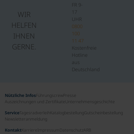
FR 9-
17
WIR
UHR
HELFEN
0800
100
IHNEN
11 47
GERNE.
Kostenfreie
Hotline
aus
Deutschland
Nützliche Infos
Führungscrew
Presse
Auszeichnungen und Zertifikate
Unternehmensgeschichte
Service
Tagesradverleih
Katalogbestellung
Gutscheinbestellung
Newsletteranmeldung
Kontakt
Karriere
Impressum
Datenschutz
ARB