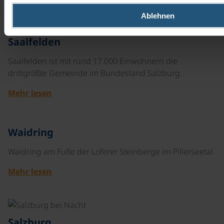
Mehr lesen
Ablehnen
©
Saalfelden
Saalfelden ist mit rund 17.000 Einwohnern die
drittgrößte Gemeinde im Bundesland Salzburg.
Mehr lesen
©
Waidring
Waidring am Fuße der Loferer Steinberge im Pillerseetal.
Mehr lesen
©
Salzburg