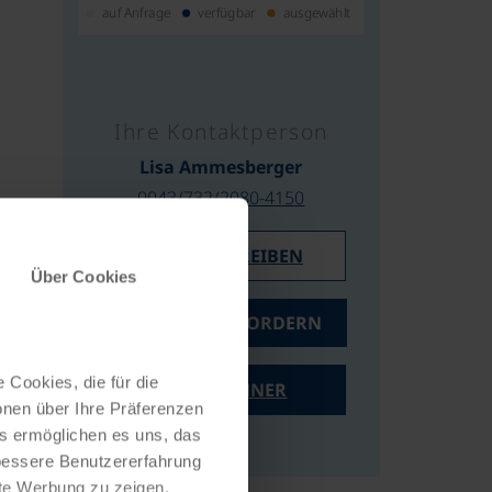
auf Anfrage
verfügbar
ausgewählt
Ihre Kontaktperson
Lisa Ammesberger
0043/732/2080-4150
E-MAIL SCHREIBEN
Über Cookies
ANGEBOT ANFORDERN
 Cookies, die für die
PREISRECHNER
onen über Ihre Präferenzen
es ermöglichen es uns, das
 bessere Benutzererfahrung
nte Werbung zu zeigen,