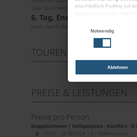
Vorbei am Kolpingkreuz und an der großartigen
einschließlich Profiling auf
Über Stockheim zurück. Radabgabe (falls gebu
Cookies zustimmen, indem Sie
6. Tag, Ende der Radreise
Cookies zu verwenden, indem 
Einwilligungsauswahl
Nach dem Frühstück.
Notwendig
Impressum
Datenschutz
TOURENKARTE
Ablehnen
PREISE & LEISTUNGEN
Preise pro Person
Doppelzimmer | Halbpension - Komfort - 6 
14.04. - 26.08.2026 | A - Nebensaison