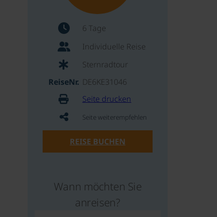
6 Tage
Individuelle Reise
Sternradtour
ReiseNr.
DE6KE31046
Seite drucken
Seite weiterempfehlen
REISE BUCHEN
Wann möchten Sie
anreisen?