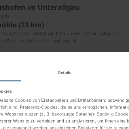
rishofen im Unterallgäu
cht).
ühle (23 km)
eih nahe Hotel. Durch die Kulturlandschaft des Allgäus
ur Wirtschaft Waldmühle und zurück.
).
ckheim (30 km)
weg nach Gammenried und Pforzen und durch kleine
Details
 und zurück (+ 15 km).
ookies
ische Mindelheim. Am Rückweg vorbei an der bekannten
bsite Cookies von Erstanbietern und Drittanbietern: notwendige
tionen unterwegs.
lich sind; Präferenz-Cookies, die es uns ermöglichen, Informati
ück (+ 20 km).
e Websites nutzen (z. B. bevorzugte Sprache); Statistik-Cooki
nserer Website zu verfolgen und zu analysieren, um Ihnen eine
, die verwendet werden, um einzelnen Benutzern für sie releva