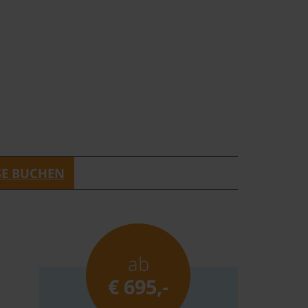
SE BUCHEN
ab
€ 695,-