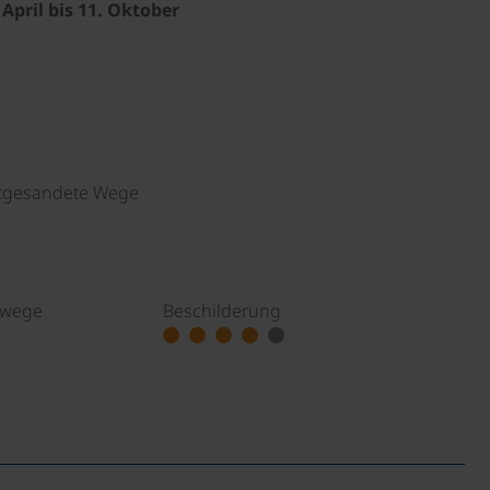
April bis 11. Oktober
rtgesandete Wege
dwege
Beschilderung