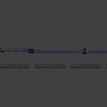
+43 732 2080
office@donautouristik.com
Kundenpor
REUZFAHRTEN
REISETHEMEN
ALLGEMEINES