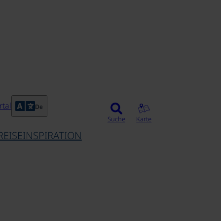
©
tal
De
Suche
Karte
REISEINSPIRATION