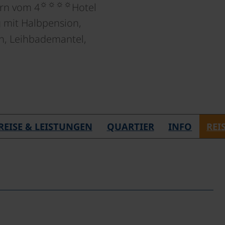
☼☼☼☼
rn vom 4
Hotel
 mit Halbpension,
h, Leihbademantel,
REISE & LEISTUNGEN
QUARTIER
INFO
REI