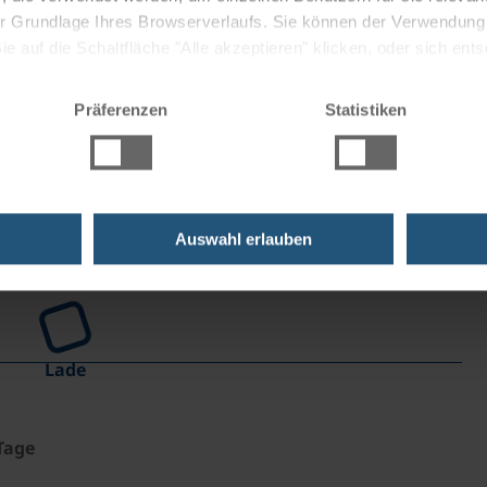
 Freiluft-Kneippanlage zur Mariengrotte mitten im Wald.
 der Grundlage Ihres Browserverlaufs. Sie können der Verwendun
cht) nahe dem Hotel.
 auf die Schaltfläche "Alle akzeptieren" klicken, oder sich ent
Sie auf " Ablehnen" klicken.
Präferenzen
Statistiken
Auswahl erlauben
Lade
Tage