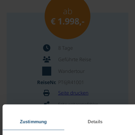
ab
€ 1.998,-
8 Tage
Geführte Reise
Wandertour
ReiseNr.
PT6JR41001
Seite drucken
Seite weiterempfehlen
REISE BUCHEN
Zustimmung
Details