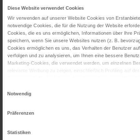
Wann möchten Sie anreisen?
Diese Website verwendet Cookies
Wir verwenden auf unserer Website Cookies von Erstanbieter
auf Anfrage
verfügbar
ausgewählt
notwendige Cookies, die für die Nutzung der Website erforder
Cookies, die es uns ermöglichen, Informationen über Ihre P
speichern, wenn Sie unsere Websites nutzen (z. B. bevorzugt
Cookies ermöglichen es uns, das Verhalten der Benutzer au
verfolgen und zu analysieren, um Ihnen eine bessere Benutze
Marketing-Cookies, die verwendet werden, um einzelnen Ben
Ihre Kontaktperson
relevante Werbung zu zeigen, einschließlich Profiling auf de
Browserverlaufs. Sie können der Verwendung von nicht not
Daniela Brisner
zustimmen, indem Sie auf die Schaltfläche "Alle akzeptieren"
0043/732/2080-4524
Einwilligungsauswahl
entscheiden, nur notwendige Cookies zu verwenden, indem S
Notwendig
klicken.
E-MAIL SCHREIBEN
Impressum
Datenschutz
Präferenzen
ANGEBOT ANFORDERN
Statistiken
PREISRECHNER