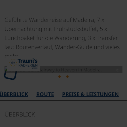
Geführte Wanderreise auf Madeira, 7 x
Übernachtung mit Frühstücksbuffet, 5 x
Lunchpaket für die Wanderung, 3 x Transfer
laut Routenverlauf, Wander-Guide und vieles
mehr
©
Lade
ÜBERBLICK
ROUTE
PREISE & LEISTUNGEN
ÜBERBLICK