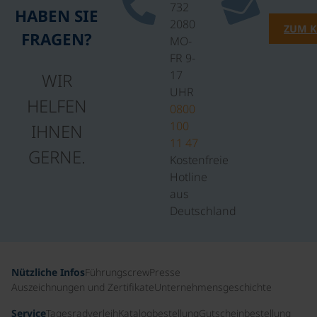
732
HABEN SIE
2080
ZUM 
FRAGEN?
MO-
FR 9-
17
WIR
UHR
HELFEN
0800
100
IHNEN
11 47
GERNE.
Kostenfreie
Hotline
aus
Deutschland
Nützliche Infos
Führungscrew
Presse
Auszeichnungen und Zertifikate
Unternehmensgeschichte
Service
Tagesradverleih
Katalogbestellung
Gutscheinbestellung