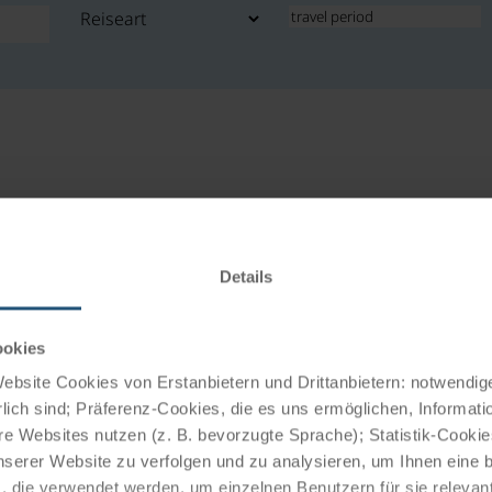
f on a last-minute holi
Details
Just popping out
ookies
 at last-minute prices in our latest customer magazine! From
t
bsite Cookies von Erstanbietern und Drittanbietern: notwendige
River Lahn from
Wetzlar, and into the Altmühl Valley from Ei
lich sind; Präferenz-Cookies, die es uns ermöglichen, Informati
e Websites nutzen (z. B. bevorzugte Sprache); Statistik-Cooki
y luxurious experience, from Perl-Nennig; experience ‘Bella Ital
nserer Website zu verfolgen und zu analysieren, um Ihnen eine
here are
also some special classics along the
Danube
: the
D
, die verwendet werden, um einzelnen Benutzern für sie releva