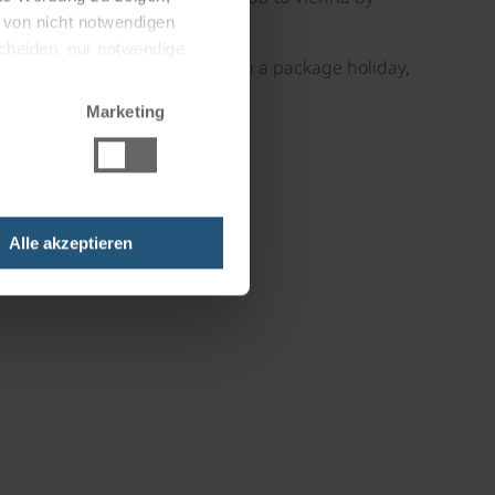
g von nicht notwendigen
scheiden, nur notwendige
legal protection that comes with a package holiday,
Marketing
Alle akzeptieren
©