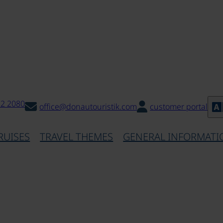
32 2080
office@donautouristik.com
customer portal
RUISES
TRAVEL THEMES
GENERAL INFORMATI