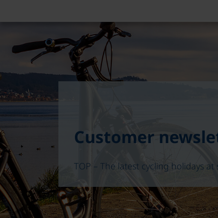
Customer newsle
TOP – The latest cycling holidays at 