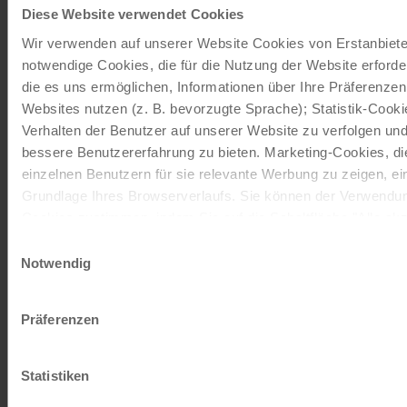
Diese Website verwendet Cookies
Wir verwenden auf unserer Website Cookies von Erstanbieter
notwendige Cookies, die für die Nutzung der Website erforde
die es uns ermöglichen, Informationen über Ihre Präferenze
Websites nutzen (z. B. bevorzugte Sprache); Statistik-Cook
Verhalten der Benutzer auf unserer Website zu verfolgen und
bessere Benutzererfahrung zu bieten. Marketing-Cookies, d
einzelnen Benutzern für sie relevante Werbung zu zeigen, eins
Grundlage Ihres Browserverlaufs. Sie können der Verwendun
Cookies zustimmen, indem Sie auf die Schaltfläche "Alle akze
entscheiden, nur notwendige Cookies zu verwenden, indem Si
Einwilligungsauswahl
Notwendig
Impressum
Datenschutz
Präferenzen
Statistiken