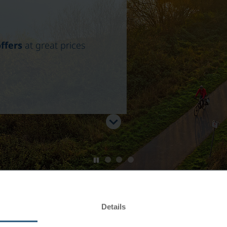
offers
at great prices
Details