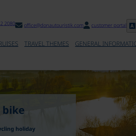
32 2080
office@donautouristik.com
customer portal
RUISES
TRAVEL THEMES
GENERAL INFORMATI
 bike
ycling holiday