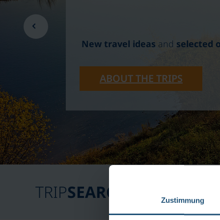
New travel ideas
and
selected 
ABOUT THE TRIPS
TRIP
SEARCH
Zustimmung