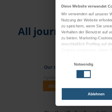
Diese Website verwendet C
Wir verwenden auf unserer We
Nutzung der Website erforder
zu speichern, wenn Sie unser
All journeys
Verhalten der Benutzer auf u
zu bieten. Marketing-Cookies
einschließlich Profiling auf
Cookies zustimmen, indem Sie
Cookies zu verwenden, indem 
Einwilligungsauswahl
Notwendig
Impressum
Datenschutz
Our travel catalogues
Cycling holidays, cruises and cycle c
ORDER NOW FREE OF CHARGE
Ablehnen