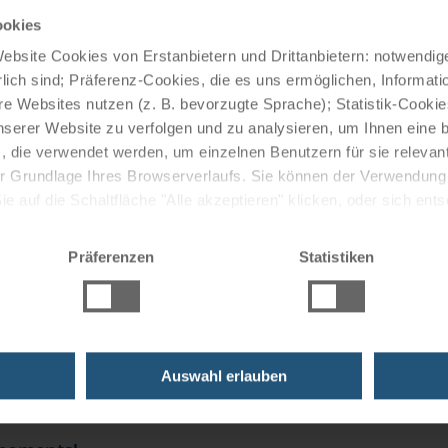
ookies
bsite Cookies von Erstanbietern und Drittanbietern: notwendige
lich sind; Präferenz-Cookies, die es uns ermöglichen, Informati
e Websites nutzen (z. B. bevorzugte Sprache); Statistik-Cooki
nserer Website zu verfolgen und zu analysieren, um Ihnen eine
, die verwendet werden, um einzelnen Benutzern für sie releva
 der Grundlage Ihres Browserverlaufs. Sie können der Verwendun
 auf die Schaltfläche "Alle akzeptieren" klicken, oder sich ent
Sie auf " Ablehnen" klicken.
Präferenzen
Statistiken
Loading
ruises
Auswahl erlauben