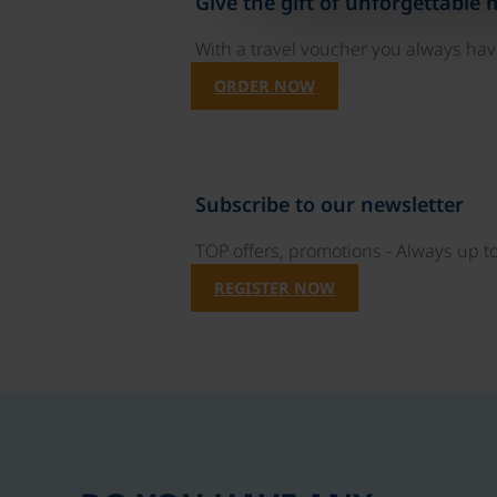
Give the gift of unforgettable
With a travel voucher you always have
ORDER NOW
Subscribe to our newsletter
TOP offers, promotions - Always up to
REGISTER NOW