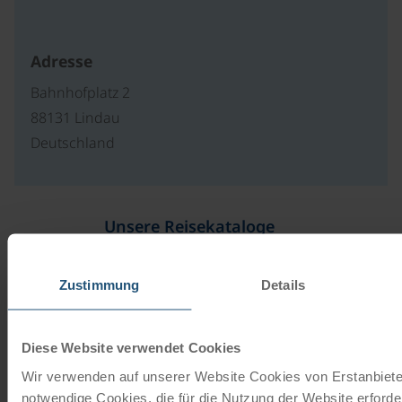
Adresse
Bahnhofplatz 2
88131 Lindau
Deutschland
Unsere Reisekataloge
Radreisen, Kreuzfahrten und
Radkreuzfahrten
Zustimmung
Details
JETZT KOSTENFREI BESTELLEN
Diese Website verwendet Cookies
Wir verwenden auf unserer Website Cookies von Erstanbieter
notwendige Cookies, die für die Nutzung der Website erforder