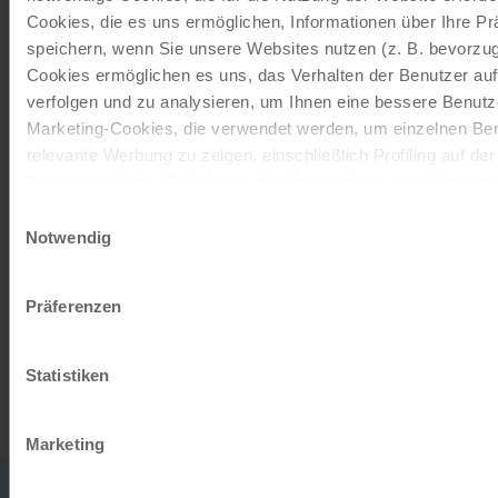
Schenken Sie unvergessliche
Cookies, die es uns ermöglichen, Informationen über Ihre P
Momente!
speichern, wenn Sie unsere Websites nutzen (z. B. bevorzugt
Cookies ermöglichen es uns, das Verhalten der Benutzer au
Mit einem Reisegutschein haben Sie
verfolgen und zu analysieren, um Ihnen eine bessere Benutze
immer das passende Geschenk.
Marketing-Cookies, die verwendet werden, um einzelnen Ben
relevante Werbung zu zeigen, einschließlich Profiling auf de
JETZT BESTELLEN
Browserverlaufs. Sie können der Verwendung von nicht not
zustimmen, indem Sie auf die Schaltfläche "Alle akzeptieren"
Einwilligungsauswahl
entscheiden, nur notwendige Cookies zu verwenden, indem S
Notwendig
Newsletter abonnieren
klicken.
TOP-Angebote, Aktionen - Immer auf dem
Impressum
Datenschutz
Präferenzen
aktuellsten Stand!
Statistiken
JETZT ANMELDEN
Marketing