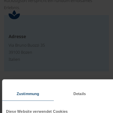
Rückzugsort verspricht ein rundum erholsames
Erlebnis.
Adresse
Via Bruno Buozzi 35
39100 Bozen
Italien
Unsere Reisekataloge
Radreisen, Kreuzfahrten und
Zustimmung
Details
Radkreuzfahrten
Diese Website verwendet Cookies