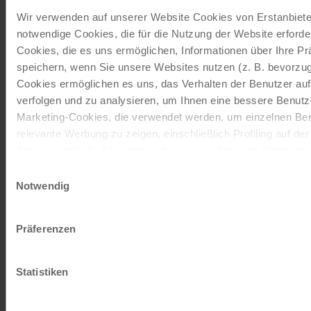
JETZT KOSTENFREI BESTELLEN
Wir verwenden auf unserer Website Cookies von Erstanbieter
notwendige Cookies, die für die Nutzung der Website erforder
Cookies, die es uns ermöglichen, Informationen über Ihre P
Schenken Sie unvergessliche
speichern, wenn Sie unsere Websites nutzen (z. B. bevorzugt
Momente!
Cookies ermöglichen es uns, das Verhalten der Benutzer au
Mit einem Reisegutschein haben Sie
verfolgen und zu analysieren, um Ihnen eine bessere Benutze
immer das passende Geschenk.
Marketing-Cookies, die verwendet werden, um einzelnen Ben
relevante Werbung zu zeigen, einschließlich Profiling auf de
Browserverlaufs. Sie können der Verwendung von nicht not
JETZT BESTELLEN
zustimmen, indem Sie auf die Schaltfläche "Alle akzeptieren"
Einwilligungsauswahl
entscheiden, nur notwendige Cookies zu verwenden, indem S
Notwendig
klicken.
Newsletter abonnieren
Impressum
Datenschutz
Präferenzen
TOP-Angebote, Aktionen - Immer auf dem
aktuellsten Stand!
Statistiken
JETZT ANMELDEN