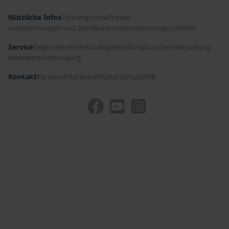
Nützliche Infos
Führungscrew
Presse
Auszeichnungen und Zertifikate
Unternehmensgeschichte
Service
Tagesradverleih
Katalogbestellung
Gutscheinbestellung
Newsletteranmeldung
Kontakt
Karriere
Impressum
Datenschutz
ARB