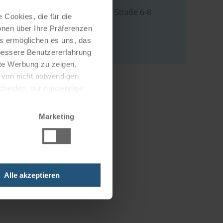
Fanny von Lehnert Straße 6-8
 Cookies, die für die
5020 Salzburg
onen über Ihre Präferenzen
Österreich
es ermöglichen es uns, das
 bessere Benutzererfahrung
nte Werbung zu zeigen,
g von nicht notwendigen
scheiden, nur notwendige
Marketing
Alle akzeptieren