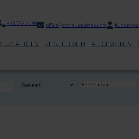
+43 732 2080
office@donautouristik.com
Kundenpor
REUZFAHRTEN
REISETHEMEN
ALLGEMEINES