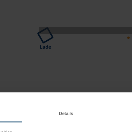
Lade
Nähe zum Salzburg Hauptbahnhof und bietet eine gute
 und Verkehrsmitteln der Stadt.
Details
ingerichtet und verfügen über Dusche/WC, WLAN, Kaffee-