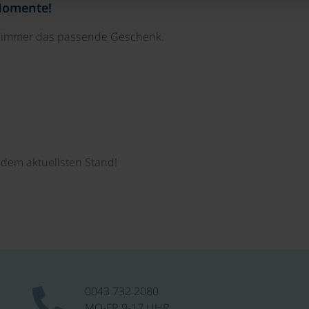
Momente!
e immer das passende Geschenk.
dem aktuellsten Stand!
0043 732 2080
MO-FR 9-17 UHR