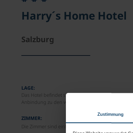
Harry´s Home Hotel
Salzburg
LAGE:
Das Hotel befindet sich in zentraler Lage in der 
Anbindung zu den wichtigsten Sehenswürdigkeiten
Zustimmung
ZIMMER:
Die Zimmer sind einfach, modern und funktional e