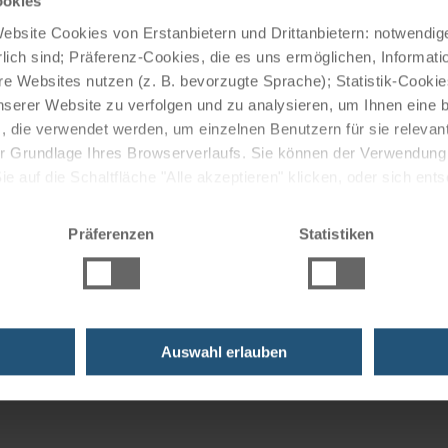
ookies
ge.
bsite Cookies von Erstanbietern und Drittanbietern: notwendige
lich sind; Präferenz-Cookies, die es uns ermöglichen, Informati
e Websites nutzen (z. B. bevorzugte Sprache); Statistik-Cooki
mit einer entspannten und eleganten Atmosphäre, das eine
nserer Website zu verfolgen und zu analysieren, um Ihnen eine
, die verwendet werden, um einzelnen Benutzern für sie releva
Frühstücksoptionen bietet.
 der Grundlage Ihres Browserverlaufs. Sie können der Verwendun
 auf die Schaltfläche "Alle akzeptieren" klicken, oder sich ent
Sie auf " Ablehnen" klicken.
Präferenzen
Statistiken
uzfahrten
Auswahl erlauben