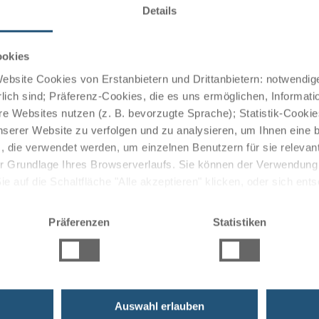
Details
tenloses WLAN, Flachbild-TV, Minibar und ein modernes
ookies
bsite Cookies von Erstanbietern und Drittanbietern: notwendige
lich sind; Präferenz-Cookies, die es uns ermöglichen, Informati
Gerichte serviert, teils in Buffetform oder als Wahlmenü.
e Websites nutzen (z. B. bevorzugte Sprache); Statistik-Cooki
lich.
nserer Website zu verfolgen und zu analysieren, um Ihnen eine
, die verwendet werden, um einzelnen Benutzern für sie releva
 der Grundlage Ihres Browserverlaufs. Sie können der Verwendun
 auf die Schaltfläche "Alle akzeptieren" klicken, oder sich ent
 klassische Sauna sowie einen Fitnessraum.
Sie auf " Ablehnen" klicken.
r Bahnhof befinden sich in fußläufiger Entfernung.
Präferenzen
Statistiken
Auswahl erlauben