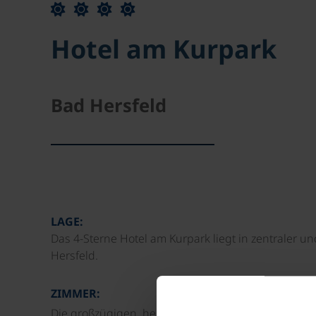
Hotel am Kurpark
Bad Hersfeld
LAGE:
Das 4-Sterne Hotel am Kurpark liegt in zentraler 
Hersfeld.
ZIMMER:
Die großzügigen, hellen Zimmer sind stilvoll einge