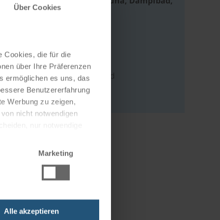
90° Sauna, Biosauna, Dampfbad,
Über Cookies
Fitnessbereich
Adresse
 Cookies, die für die
Am Kurpark 19-21
onen über Ihre Präferenzen
36251 Bad Hersfeld
es ermöglichen es uns, das
Deutschland
 bessere Benutzererfahrung
nte Werbung zu zeigen,
g von nicht notwendigen
scheiden, nur notwendige
Marketing
Alle akzeptieren