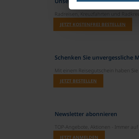
Unsere Reisekataloge
Radreisen, Kreuzfahrten und Radkre
JETZT KOSTENFREI BESTELLEN
Schenken Sie unvergessliche 
Mit einem Reisegutschein haben Si
JETZT BESTELLEN
Newsletter abonnieren
TOP-Angebote, Aktionen - Immer auf 
JETZT ANMELDEN