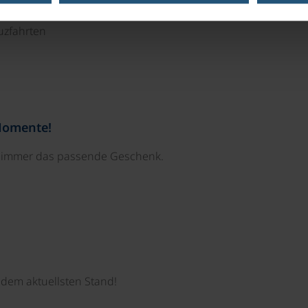
uzfahrten
Momente!
e immer das passende Geschenk.
dem aktuellsten Stand!