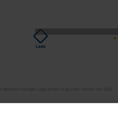
Lade
und dennoch ruhiger Lage direkt im grünen Herzen von Bad
richtet und bieten alles, was für einen angenehmen