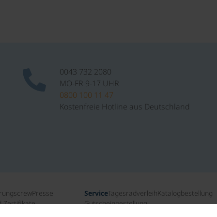
0043 732 2080
MO-FR 9-17 UHR
0800 100 11 47
Kostenfreie Hotline aus Deutschland
rungscrew
Presse
Service
Tagesradverleih
Katalogbestellung
Zertifikate
Gutscheinbestellung
ichte
Newsletteranmeldung