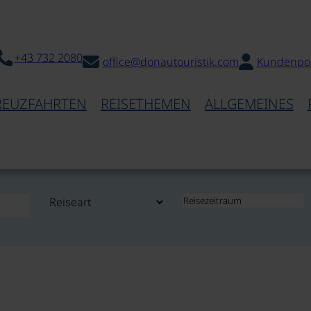
+43 732 2080
office@donautouristik.com
Kundenpor
REUZFAHRTEN
REISETHEMEN
ALLGEMEINES