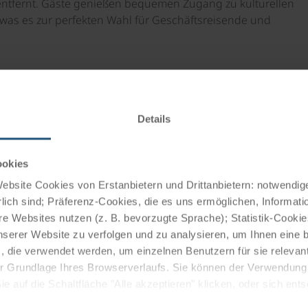
entfernt. Gäste genießen bequemen Zugang zu kulturellen
was es zur perfekten Wahl für Geschäftsreisende und
ckzugsort mit modernem Design und erstklassiger
en, einer Minibar, Klimaanlage, Sat.-TV, Haartrockner,
Details
usgestattet, um einen angenehmen Aufenthalt zu
ookies
bsite Cookies von Erstanbietern und Drittanbietern: notwendige
lich sind; Präferenz-Cookies, die es uns ermöglichen, Informati
e internationale Gerichte und lokale Spezialitäten genießen
e Websites nutzen (z. B. bevorzugte Sprache); Statistik-Cooki
nserer Website zu verfolgen und zu analysieren, um Ihnen eine
an sich bei erlesenen Weinen und Cocktails entspannen
, die verwendet werden, um einzelnen Benutzern für sie releva
ekt um den Abend ausklingen zu lassen.
 der Grundlage Ihres Browserverlaufs. Sie können der Verwendun
 auf die Schaltfläche "Alle akzeptieren" klicken, oder sich ent
Sie auf " Ablehnen" klicken.