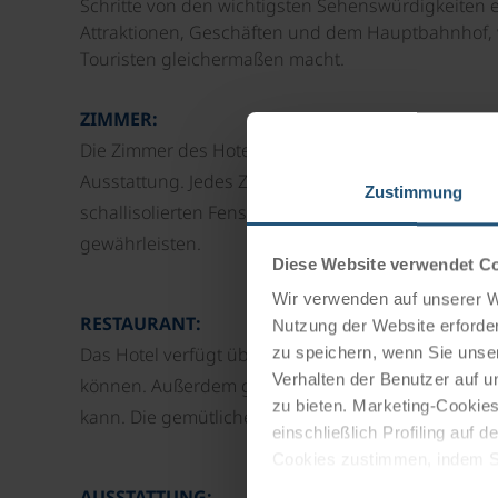
Schritte von den wichtigsten Sehenswürdigkeiten 
Attraktionen, Geschäften und dem Hauptbahnhof, 
Touristen gleichermaßen macht.
ZIMMER:
Die Zimmer des Hotels bieten einen eleganten Rü
Ausstattung. Jedes Zimmer ist mit komfortablen Bett
Zustimmung
schallisolierten Fenstern und High-Speed-WLAN a
gewährleisten.
Diese Website verwendet C
Wir verwenden auf unserer We
RESTAURANT:
Nutzung der Website erforder
Das Hotel verfügt über ein Restaurant, in dem Gäst
zu speichern, wenn Sie unser
Verhalten der Benutzer auf u
können. Außerdem gibt es eine stilvolle Bar, wo m
zu bieten. Marketing-Cookies
kann. Die gemütliche Atmosphäre eignet sich perf
einschließlich Profiling auf
Cookies zustimmen, indem Sie
Cookies zu verwenden, indem 
AUSSTATTUNG:
Einwilligungsauswahl