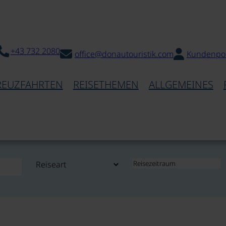
+43 732 2080
office@donautouristik.com
Kundenpor
REUZFAHRTEN
REISETHEMEN
ALLGEMEINES