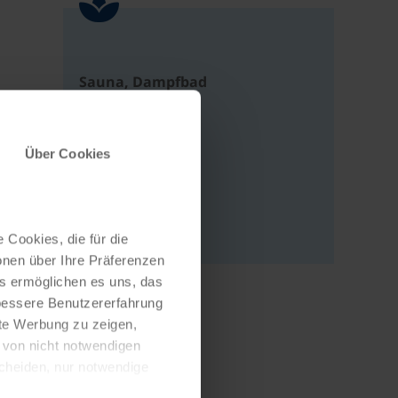
Sauna, Dampfbad
Adresse
Über Cookies
Europaplatz 2
4020 Linz
Österreich
 Cookies, die für die
onen über Ihre Präferenzen
es ermöglichen es uns, das
 bessere Benutzererfahrung
nte Werbung zu zeigen,
g von nicht notwendigen
scheiden, nur notwendige