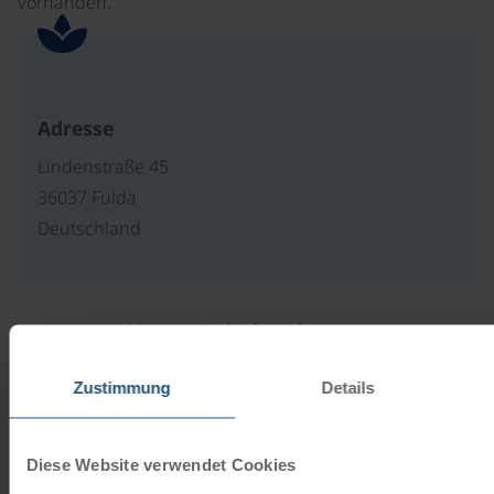
vorhanden.
Adresse
Lindenstraße 45
36037 Fulda
Deutschland
Unsere Reisekataloge
Radreisen, Kreuzfahrten und
Zustimmung
Details
Radkreuzfahrten
Diese Website verwendet Cookies
JETZT KOSTENFREI BESTELLEN