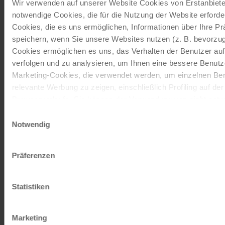
Wir verwenden auf unserer Website Cookies von Erstanbieter
notwendige Cookies, die für die Nutzung der Website erforder
Schenken Sie unvergessliche
Cookies, die es uns ermöglichen, Informationen über Ihre P
Momente!
speichern, wenn Sie unsere Websites nutzen (z. B. bevorzugt
Cookies ermöglichen es uns, das Verhalten der Benutzer au
Mit einem Reisegutschein haben Sie
verfolgen und zu analysieren, um Ihnen eine bessere Benutze
immer das passende Geschenk.
Marketing-Cookies, die verwendet werden, um einzelnen Ben
relevante Werbung zu zeigen, einschließlich Profiling auf de
Browserverlaufs. Sie können der Verwendung von nicht not
JETZT BESTELLEN
zustimmen, indem Sie auf die Schaltfläche "Alle akzeptieren"
Einwilligungsauswahl
entscheiden, nur notwendige Cookies zu verwenden, indem S
Notwendig
klicken.
Newsletter abonnieren
Impressum
Datenschutz
Präferenzen
TOP-Angebote, Aktionen - Immer auf dem
aktuellsten Stand!
Statistiken
JETZT ANMELDEN
Marketing