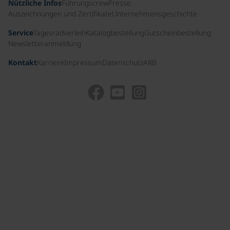
Nützliche Infos
Führungscrew
Presse
Auszeichnungen und Zertifikate
Unternehmensgeschichte
Service
Tagesradverleih
Katalogbestellung
Gutscheinbestellung
Newsletteranmeldung
Kontakt
Karriere
Impressum
Datenschutz
ARB