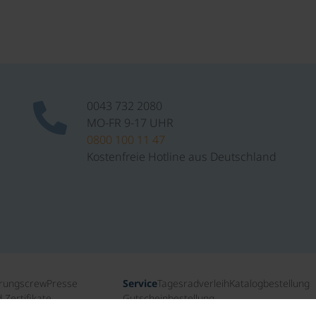
0043 732 2080
MO-FR 9-17 UHR
0800 100 11 47
Kostenfreie Hotline aus Deutschland
rungscrew
Presse
Service
Tagesradverleih
Katalogbestellung
Zertifikate
Gutscheinbestellung
ichte
Newsletteranmeldung