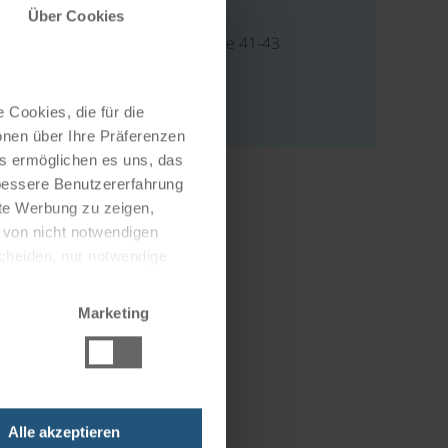
Adresse
Über Cookies
Emil Schüller Straße 41-43
56068 Koblenz
Deutschland
 Cookies, die für die
onen über Ihre Präferenzen
es ermöglichen es uns, das
 bessere Benutzererfahrung
nte Werbung zu zeigen,
g von nicht notwendigen
scheiden, nur notwendige
Marketing
Alle akzeptieren