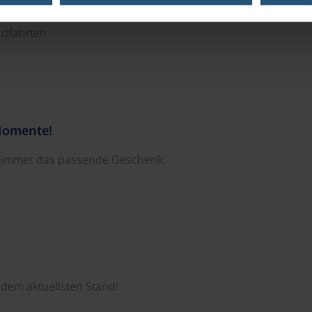
uzfahrten
Momente!
e immer das passende Geschenk.
dem aktuellsten Stand!