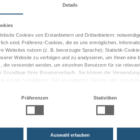
Details
ookies
bsite Cookies von Erstanbietern und Drittanbietern: notwendige
nd frische Küche begleitet von Weinen von Rhein und
lich sind; Präferenz-Cookies, die es uns ermöglichen, Informati
e Websites nutzen (z. B. bevorzugte Sprache); Statistik-Cooki
nserer Website zu verfolgen und zu analysieren, um Ihnen eine
, die verwendet werden, um einzelnen Benutzern für sie releva
 der Grundlage Ihres Browserverlaufs. Sie können der Verwendun
ten auch eine abschließbare Abstellmöglichkeit für Räder
 auf die Schaltfläche "Alle akzeptieren" klicken, oder sich ent
r besetzten Rezeption steht auch der digitale Concierge
Sie auf " Ablehnen" klicken.
Präferenzen
Statistiken
Auswahl erlauben