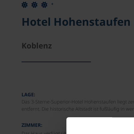
+
Hotel Hohenstaufen
Koblenz
LAGE:
Das 3-Sterne-Superior-Hotel Hohenstaufen liegt ze
entfernt. Die historische Altstadt ist fußläufig in 
ZIMMER:
Das Haus verfügt über 53 geräumige, modern einger