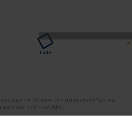
Lade
ntral, nur circa 200 Meter vom Hauptbahnhof Koblenz
wenigen Gehminuten erreichbar.
ichtete Zimmer, die mit Bad oder Dusche/WC, Fön, Sat.-TV,