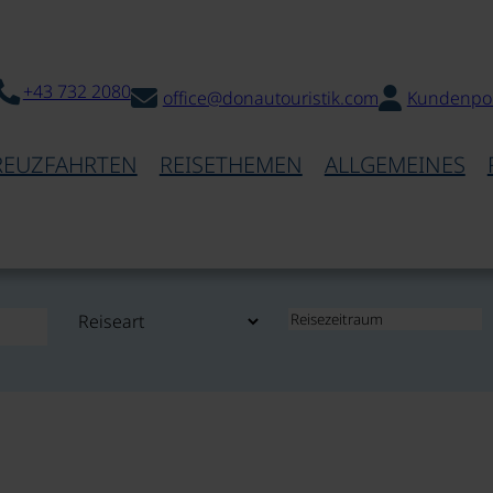
+43 732 2080
office@donautouristik.com
Kundenpor
REUZFAHRTEN
REISETHEMEN
ALLGEMEINES