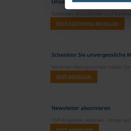
Unsere Reisekataloge
Radreisen, Kreuzfahrten und Radkre
JETZT KOSTENFREI BESTELLEN
Schenken Sie unvergessliche 
Mit einem Reisegutschein haben Si
JETZT BESTELLEN
Newsletter abonnieren
TOP-Angebote, Aktionen - Immer auf 
JETZT ANMELDEN