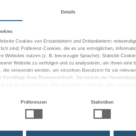
Details
der Duschbad, Klimaanlage, TV und kostenfreies WLAN.
eten einen schönen Ausblick.
ookies
bsite Cookies von Erstanbietern und Drittanbietern: notwendige
lich sind; Präferenz-Cookies, die es uns ermöglichen, Informati
 gestärkt in den Tag. Die Elbterrasse lädt zudem zum
e Websites nutzen (z. B. bevorzugte Sprache); Statistik-Cooki
ramablick serviert internationale und regionale
nserer Website zu verfolgen und zu analysieren, um Ihnen eine
em Drink an der Bar ausklingen lassen.
, die verwendet werden, um einzelnen Benutzern für sie releva
 der Grundlage Ihres Browserverlaufs. Sie können der Verwendun
 auf die Schaltfläche "Alle akzeptieren" klicken, oder sich ent
Sie auf " Ablehnen" klicken.
00 m² großen Wellnessbereich mit Pool (6 x 10m),
Präferenzen
Statistiken
nessraum.