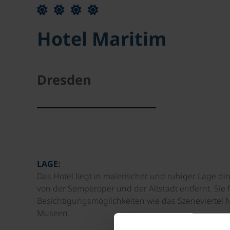
Hotel Maritim
Dresden
LAGE:
Das Hotel liegt in malerischer und ruhiger Lage d
von der Semperoper und der Altstadt entfernt. Sie 
Besichtigungsmöglichkeiten wie das Szeneviertel 
Museen.