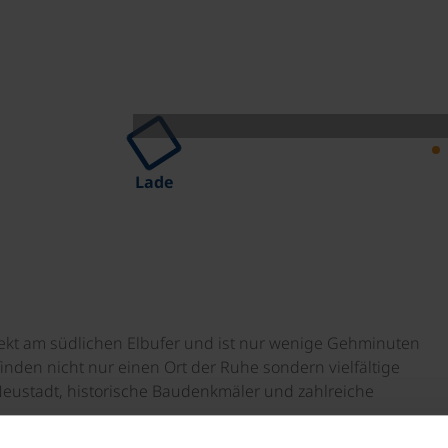
Lade
irekt am südlichen Elbufer und ist nur wenige Gehminuten
finden nicht nur einen Ort der Ruhe sondern vielfältige
Neustadt, historische Baudenkmäler und zahlreiche