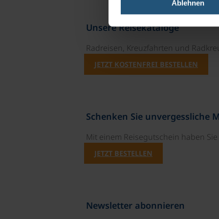
Ablehnen
Unsere Reisekataloge
Radreisen, Kreuzfahrten und Radkre
JETZT KOSTENFREI BESTELLEN
Schenken Sie unvergessliche 
Mit einem Reisegutschein haben Si
JETZT BESTELLEN
Newsletter abonnieren