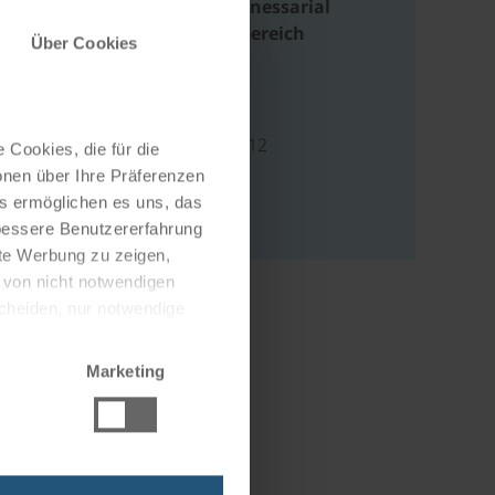
großzügiges Wellnessarial
inklusive Saunabereich
Über Cookies
Adresse
Devrientstraße 10-12
 Cookies, die für die
01067 Dresden
onen über Ihre Präferenzen
es ermöglichen es uns, das
Deutschland
 bessere Benutzererfahrung
nte Werbung zu zeigen,
g von nicht notwendigen
scheiden, nur notwendige
Marketing