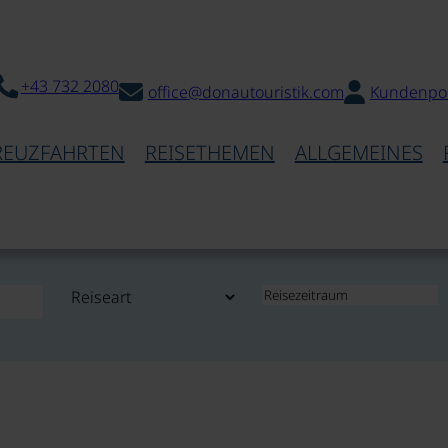
+43 732 2080
office@donautouristik.com
Kundenpor
REUZFAHRTEN
REISETHEMEN
ALLGEMEINES