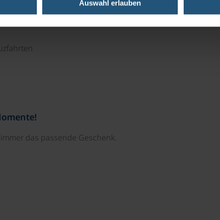
Auswahl erlauben
uzfahrten
Momente!
e immer das passende Geschenk.