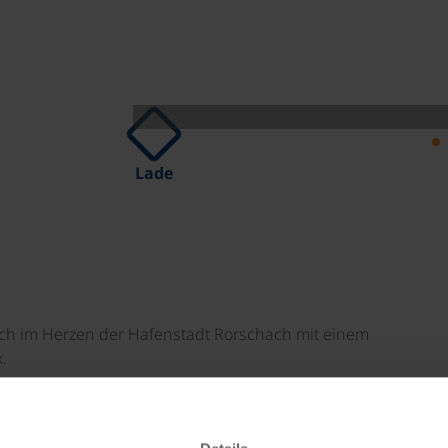
Lade
lich im Herzen der Hafenstadt Rorschach mit einem
.
he/WC oder Bad/WC, SAT-TV, Radio, Minibar und WLAN-