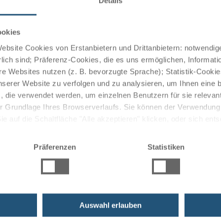
Details
ookies
bsite Cookies von Erstanbietern und Drittanbietern: notwendige
he mit fangfrischem Fisch aus dem See, feine
lich sind; Präferenz-Cookies, die es uns ermöglichen, Informati
e Websites nutzen (z. B. bevorzugte Sprache); Statistik-Cooki
wie Wiener Spezialitäten.
nserer Website zu verfolgen und zu analysieren, um Ihnen eine
, die verwendet werden, um einzelnen Benutzern für sie releva
 der Grundlage Ihres Browserverlaufs. Sie können der Verwendun
 auf die Schaltfläche "Alle akzeptieren" klicken, oder sich ent
ie das Angebot an Besichtigungs- und
Sie auf " Ablehnen" klicken.
eben dem Hafen.
Präferenzen
Statistiken
Auswahl erlauben