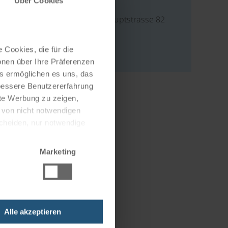
Adresse
Über Cookies
Hafenzentrum, Hauptstrasse 82
9400 Rorschach
Schweiz
 Cookies, die für die
onen über Ihre Präferenzen
es ermöglichen es uns, das
 bessere Benutzererfahrung
nte Werbung zu zeigen,
g von nicht notwendigen
scheiden, nur notwendige
Marketing
Alle akzeptieren