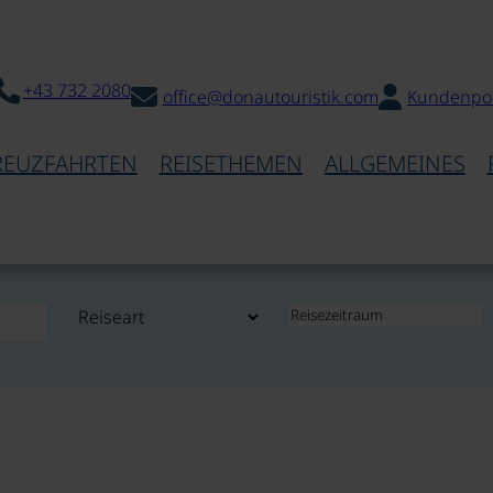
+43 732 2080
office@donautouristik.com
Kundenpor
REUZFAHRTEN
REISETHEMEN
ALLGEMEINES