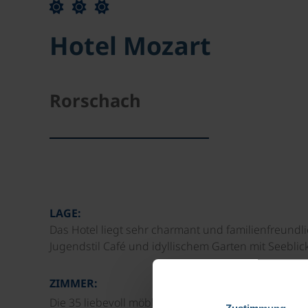
Hotel Mozart
Rorschach
LAGE:
Das Hotel liegt sehr charmant und familienfreund
Jugendstil Café und idyllischem Garten mit Seeblick
ZIMMER:
Die 35 liebevoll möblierten Zimmer sind mit Dusc