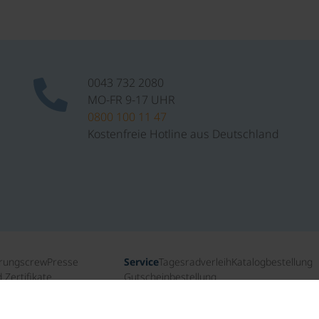
0043 732 2080
MO-FR 9-17 UHR
0800 100 11 47
Kostenfreie Hotline aus Deutschland
rungscrew
Presse
Service
Tagesradverleih
Katalogbestellung
Zertifikate
Gutscheinbestellung
ichte
Newsletteranmeldung