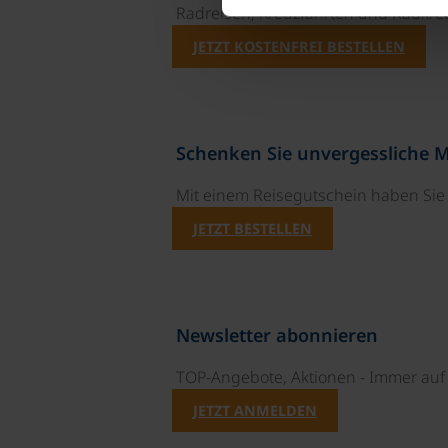
Radreisen, Kreuzfahrten und Radkre
JETZT KOSTENFREI BESTELLEN
Schenken Sie unvergessliche 
Mit einem Reisegutschein haben Si
JETZT BESTELLEN
Newsletter abonnieren
TOP-Angebote, Aktionen - Immer auf 
JETZT ANMELDEN