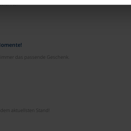
uzfahrten
Momente!
e immer das passende Geschenk.
dem aktuellsten Stand!