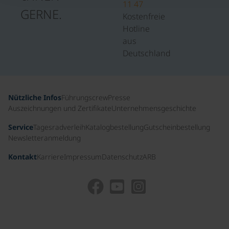
11 47
GERNE.
Kostenfreie
Hotline
aus
Deutschland
Nützliche Infos
Führungscrew
Presse
Auszeichnungen und Zertifikate
Unternehmensgeschichte
Service
Tagesradverleih
Katalogbestellung
Gutscheinbestellung
Newsletteranmeldung
Kontakt
Karriere
Impressum
Datenschutz
ARB