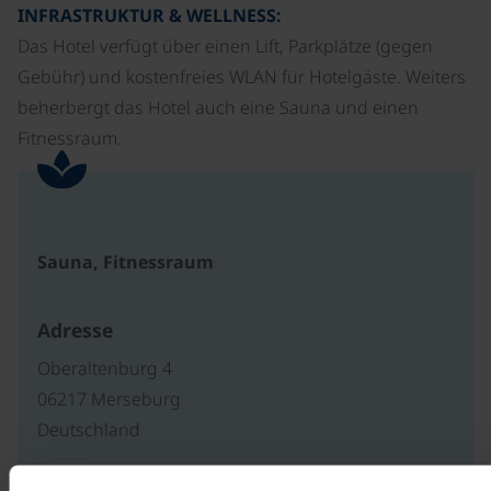
INFRASTRUKTUR & WELLNESS:
Das Hotel verfügt über einen Lift, Parkplätze (gegen
Gebühr) und kostenfreies WLAN für Hotelgäste. Weiters
beherbergt das Hotel auch eine Sauna und einen
Fitnessraum.
Sauna, Fitnessraum
Adresse
Oberaltenburg 4
06217 Merseburg
Deutschland