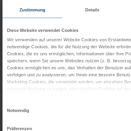
Zustimmung
Details
Unsere Reisekataloge
Radreisen, Kreuzfahrten und
Radkreuzfahrten
Diese Website verwendet Cookies
Wir verwenden auf unserer Website Cookies von Erstanbieter
notwendige Cookies, die für die Nutzung der Website erforder
JETZT KOSTENFREI BESTELLEN
Cookies, die es uns ermöglichen, Informationen über Ihre P
speichern, wenn Sie unsere Websites nutzen (z. B. bevorzugt
Cookies ermöglichen es uns, das Verhalten der Benutzer au
Schenken Sie unvergessliche
verfolgen und zu analysieren, um Ihnen eine bessere Benutze
Momente!
Marketing-Cookies, die verwendet werden, um einzelnen Ben
Mit einem Reisegutschein haben Sie
relevante Werbung zu zeigen, einschließlich Profiling auf de
immer das passende Geschenk.
Browserverlaufs. Sie können der Verwendung von nicht not
zustimmen, indem Sie auf die Schaltfläche "Alle akzeptieren"
Einwilligungsauswahl
entscheiden, nur notwendige Cookies zu verwenden, indem S
Notwendig
JETZT BESTELLEN
klicken.
Impressum
Datenschutz
Präferenzen