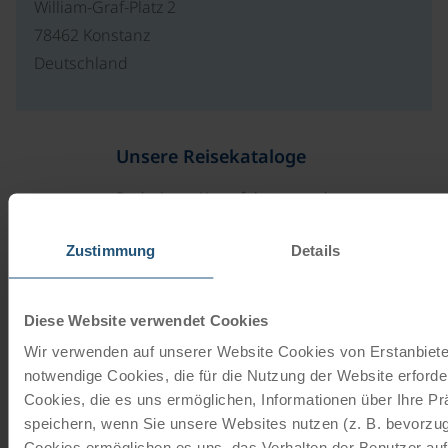
William-Graf-Platz 2
78462 Konstanz
Deutschland
Unsere Reisekataloge
Radreisen, Kreuzfahrten und
Radkreuzfahrten
Zustimmung
Details
JETZT KOSTENFREI BESTELLEN
Diese Website verwendet Cookies
Schenken Sie unvergessliche
Wir verwenden auf unserer Website Cookies von Erstanbieter
notwendige Cookies, die für die Nutzung der Website erforder
Momente!
Cookies, die es uns ermöglichen, Informationen über Ihre P
Mit einem Reisegutschein haben Sie
speichern, wenn Sie unsere Websites nutzen (z. B. bevorzugt
immer das passende Geschenk.
Cookies ermöglichen es uns, das Verhalten der Benutzer au