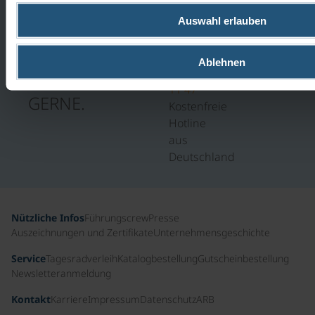
FR 9-
17
Auswahl erlauben
WIR
UHR
HELFEN
0800
Ablehnen
100
IHNEN
11 47
GERNE.
Kostenfreie
Hotline
aus
Deutschland
Nützliche Infos
Führungscrew
Presse
Auszeichnungen und Zertifikate
Unternehmensgeschichte
Service
Tagesradverleih
Katalogbestellung
Gutscheinbestellung
Newsletteranmeldung
Kontakt
Karriere
Impressum
Datenschutz
ARB