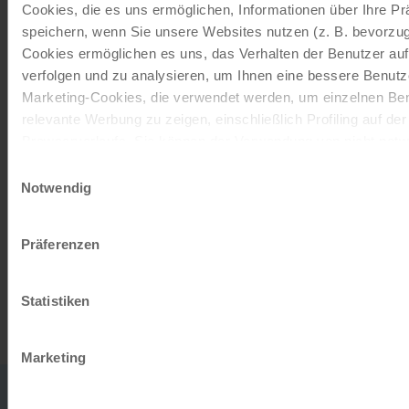
Cookies, die es uns ermöglichen, Informationen über Ihre P
Momente!
speichern, wenn Sie unsere Websites nutzen (z. B. bevorzugt
Mit einem Reisegutschein haben Sie
Cookies ermöglichen es uns, das Verhalten der Benutzer au
immer das passende Geschenk.
verfolgen und zu analysieren, um Ihnen eine bessere Benutze
Marketing-Cookies, die verwendet werden, um einzelnen Ben
relevante Werbung zu zeigen, einschließlich Profiling auf de
JETZT BESTELLEN
Browserverlaufs. Sie können der Verwendung von nicht not
zustimmen, indem Sie auf die Schaltfläche "Alle akzeptieren"
Einwilligungsauswahl
entscheiden, nur notwendige Cookies zu verwenden, indem S
Notwendig
Newsletter abonnieren
klicken.
TOP-Angebote, Aktionen - Immer auf dem
Impressum
Datenschutz
Präferenzen
aktuellsten Stand!
Statistiken
JETZT ANMELDEN
Marketing
0043
office