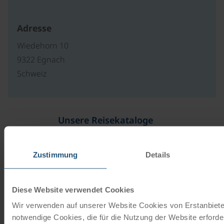
Adresse
Wiedehorn 10
9322 Egnach
Schweiz
Unsere Reisekataloge
Radreisen, Kreuzfahrten und
Radkreuzfahrten
Zustimmung
Details
JETZT KOSTENFREI BESTELLEN
Diese Website verwendet Cookies
Wir verwenden auf unserer Website Cookies von Erstanbieter
Schenken Sie unvergessliche
notwendige Cookies, die für die Nutzung der Website erforder