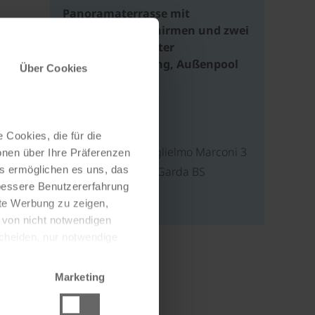
Panoramaterrasse mit
Liegestühlen, Schirmen und zwei
Whirlpools, direkter
Strand-/Seezugang, Außenpool
Über Cookies
im Nebenhotel
Adresse
 Cookies, die für die
Via Lungolago Guglielmo Marconi 3
onen über Ihre Präferenzen
es ermöglichen es uns, das
25010 Limone Sul Garda BS
 bessere Benutzererfahrung
Italien
nte Werbung zu zeigen,
g von nicht notwendigen
scheiden, nur notwendige
Marketing