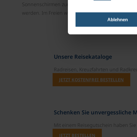
Sonnenschirmen zur Verfügung. Im nahegelegenen
werden. Im Freien werden kostenlos Parkplätze zur
Ablehnen
Unsere Reisekataloge
Radreisen, Kreuzfahrten und Radkre
JETZT KOSTENFREI BESTELLEN
Schenken Sie unvergessliche 
Mit einem Reisegutschein haben Si
JETZT BESTELLEN