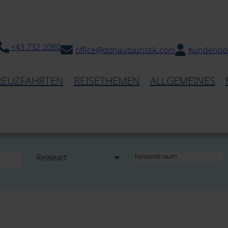
+43 732 2080
office@donautouristik.com
Kundenpor
REUZFAHRTEN
REISETHEMEN
ALLGEMEINES