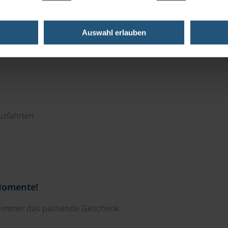
 Hotel Garda Bellevue kann der Außenpool mitbenutzt
 Verfügung gestellt.
Auswahl erlauben
uzfahrten
Momente!
e immer das passende Geschenk.