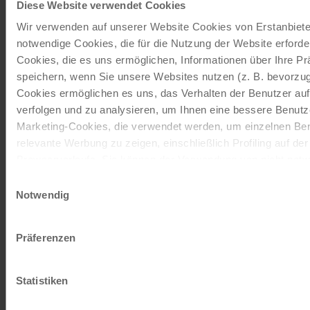
Diese Website verwendet Cookies
JETZT KOSTENFREI BESTELLEN
Wir verwenden auf unserer Website Cookies von Erstanbieter
notwendige Cookies, die für die Nutzung der Website erforder
Cookies, die es uns ermöglichen, Informationen über Ihre P
Schenken Sie unvergessliche
speichern, wenn Sie unsere Websites nutzen (z. B. bevorzugt
Momente!
Cookies ermöglichen es uns, das Verhalten der Benutzer au
verfolgen und zu analysieren, um Ihnen eine bessere Benutze
Mit einem Reisegutschein haben Sie
Marketing-Cookies, die verwendet werden, um einzelnen Ben
immer das passende Geschenk.
relevante Werbung zu zeigen, einschließlich Profiling auf de
Browserverlaufs. Sie können der Verwendung von nicht not
JETZT BESTELLEN
zustimmen, indem Sie auf die Schaltfläche "Alle akzeptieren"
Einwilligungsauswahl
entscheiden, nur notwendige Cookies zu verwenden, indem S
Notwendig
klicken.
Newsletter abonnieren
Impressum
Datenschutz
Präferenzen
TOP-Angebote, Aktionen - Immer auf dem
aktuellsten Stand!
Statistiken
JETZT ANMELDEN