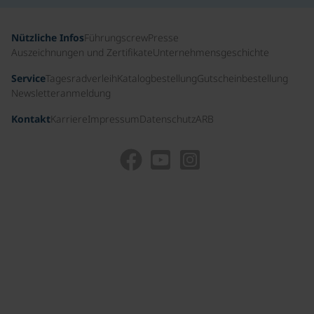
Nützliche Infos
Führungscrew
Presse
Auszeichnungen und Zertifikate
Unternehmensgeschichte
Service
Tagesradverleih
Katalogbestellung
Gutscheinbestellung
Newsletteranmeldung
Kontakt
Karriere
Impressum
Datenschutz
ARB