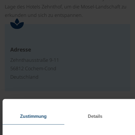
Lage des Hotels Zehnthof, um die Mosel-Landschaft zu
erkunden und sich zu entspannen.
Adresse
Zehnthausstraße 9-11
56812 Cochem-Cond
Deutschland
Unsere Reisekataloge
Zustimmung
Details
Radreisen, Kreuzfahrten und
Radkreuzfahrten