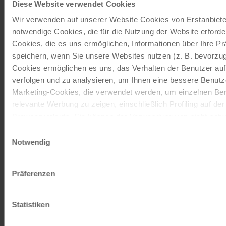
Diese Website verwendet Cookies
JETZT KOSTENFREI BESTELLEN
Wir verwenden auf unserer Website Cookies von Erstanbieter
notwendige Cookies, die für die Nutzung der Website erforder
Cookies, die es uns ermöglichen, Informationen über Ihre P
Schenken Sie unvergessliche
speichern, wenn Sie unsere Websites nutzen (z. B. bevorzugt
Momente!
Cookies ermöglichen es uns, das Verhalten der Benutzer au
verfolgen und zu analysieren, um Ihnen eine bessere Benutze
Mit einem Reisegutschein haben Sie
Marketing-Cookies, die verwendet werden, um einzelnen Ben
immer das passende Geschenk.
relevante Werbung zu zeigen, einschließlich Profiling auf de
Browserverlaufs. Sie können der Verwendung von nicht not
JETZT BESTELLEN
zustimmen, indem Sie auf die Schaltfläche "Alle akzeptieren"
Einwilligungsauswahl
entscheiden, nur notwendige Cookies zu verwenden, indem S
Notwendig
klicken.
Newsletter abonnieren
Impressum
Datenschutz
Präferenzen
TOP-Angebote, Aktionen - Immer auf dem
aktuellsten Stand!
Statistiken
JETZT ANMELDEN