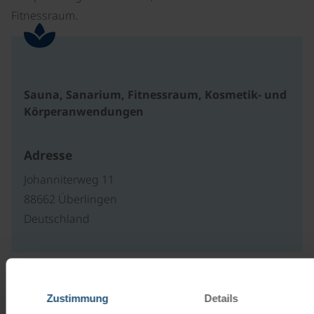
Fitnessraum.
Sauna, Sanarium, Fitnessraum, Kosmetik- und
Körperanwendungen
Adresse
Johanniterweg 11
88662 Überlingen
Deutschland
Unsere Reisekataloge
Zustimmung
Details
Radreisen, Kreuzfahrten und