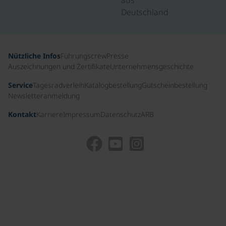
Deutschland
Nützliche Infos
Führungscrew
Presse
Auszeichnungen und Zertifikate
Unternehmensgeschichte
Service
Tagesradverleih
Katalogbestellung
Gutscheinbestellung
Newsletteranmeldung
Kontakt
Karriere
Impressum
Datenschutz
ARB