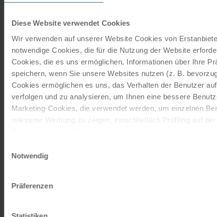
Radkreuzfahrten
Diese Website verwendet Cookies
Wir verwenden auf unserer Website Cookies von Erstanbieter
JETZT KOSTENFREI BESTELLEN
notwendige Cookies, die für die Nutzung der Website erforder
Cookies, die es uns ermöglichen, Informationen über Ihre P
speichern, wenn Sie unsere Websites nutzen (z. B. bevorzugt
Schenken Sie unvergessliche
Cookies ermöglichen es uns, das Verhalten der Benutzer au
Momente!
verfolgen und zu analysieren, um Ihnen eine bessere Benutze
Mit einem Reisegutschein haben Sie
Marketing-Cookies, die verwendet werden, um einzelnen Ben
immer das passende Geschenk.
relevante Werbung zu zeigen, einschließlich Profiling auf de
Browserverlaufs. Sie können der Verwendung von nicht not
zustimmen, indem Sie auf die Schaltfläche "Alle akzeptieren"
Einwilligungsauswahl
JETZT BESTELLEN
entscheiden, nur notwendige Cookies zu verwenden, indem S
Notwendig
klicken.
Newsletter abonnieren
Impressum
Datenschutz
Präferenzen
TOP-Angebote, Aktionen - Immer auf dem
aktuellsten Stand!
Statistiken