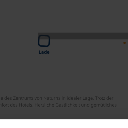
Lade
e des Zentrums von Naturns in idealer Lage. Trotz der
rt des Hotels. Herzliche Gastlichkeit und gemütliches