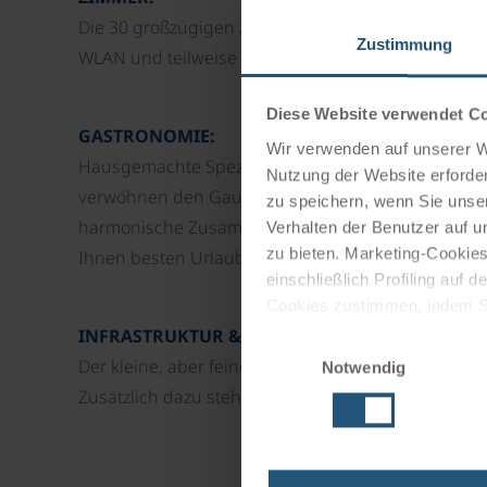
Die 30 großzügigen Zimmer im zeitlos-alpinen Sti
Zustimmung
WLAN und teilweise Balkon.
Diese Website verwendet C
GASTRONOMIE:
Wir verwenden auf unserer We
Hausgemachte Spezialitäten im à la carte Restaur
Nutzung der Website erforder
verwöhnen den Gaumen ebenso wie die vollmundi
zu speichern, wenn Sie unser
harmonische Zusammenspiel aus heimeligem Tirole
Verhalten der Benutzer auf u
zu bieten. Marketing-Cookies
Ihnen besten Urlaubsgenuss.
einschließlich Profiling auf
Cookies zustimmen, indem Sie
Cookies zu verwenden, indem 
INFRASTRUKTUR & WELLNESS:
Einwilligungsauswahl
Der kleine, aber feine Wellnessbereich des Hotels
Notwendig
Impressum
Datenschutz
Zusätzlich dazu steht Ihnen eine Sonnenterrasse