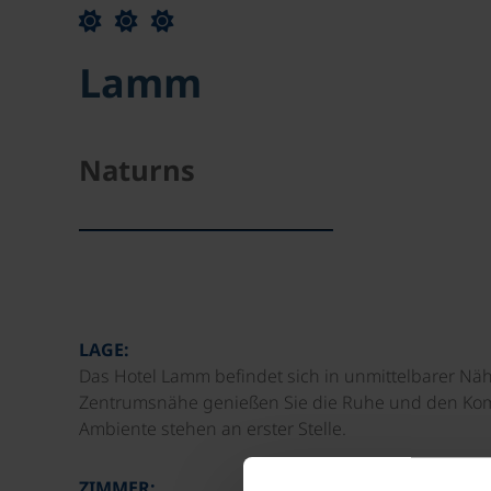
Lamm
Naturns
LAGE:
Das Hotel Lamm befindet sich in unmittelbarer Näh
Zentrumsnähe genießen Sie die Ruhe und den Komfo
Ambiente stehen an erster Stelle.
ZIMMER: