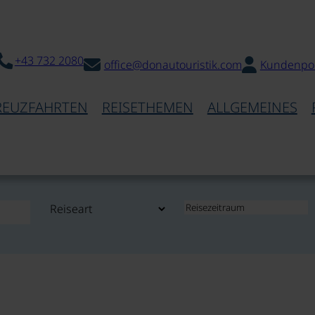
+43 732 2080
office@donautouristik.com
Kundenpor
REUZFAHRTEN
REISETHEMEN
ALLGEMEINES