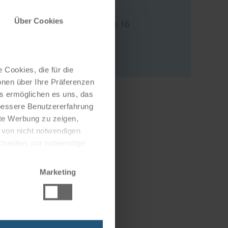
Adresse
Über Cookies
Kompatscherstraße 16
39025 Naturns
Italien
 Cookies, die für die
onen über Ihre Präferenzen
es ermöglichen es uns, das
 bessere Benutzererfahrung
nte Werbung zu zeigen,
g von nicht notwendigen
scheiden, nur notwendige
Marketing