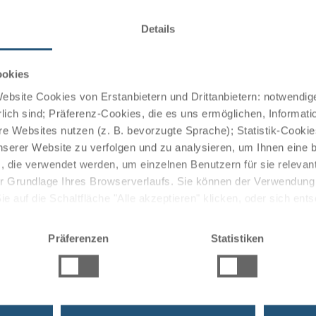
l verfügen über Bad mit Dusche oder Badewanne, WC, TV,
Details
ookies
bsite Cookies von Erstanbietern und Drittanbietern: notwendige
ant, bodenständig und saisonfrisch zusammengestellt,
lich sind; Präferenz-Cookies, die es uns ermöglichen, Informati
gen Weine und Schnäpse aus eigener Herstellung. Das
e Websites nutzen (z. B. bevorzugte Sprache); Statistik-Cooki
r Ambiente und echter Südtiroler Kochkunst beschert
nserer Website zu verfolgen und zu analysieren, um Ihnen eine
, die verwendet werden, um einzelnen Benutzern für sie releva
 der Grundlage Ihres Browserverlaufs. Sie können der Verwendun
 auf die Schaltfläche "Alle akzeptieren" klicken, oder sich ent
Sie auf " Ablehnen" klicken.
 umfasst ein Hallenbad sowie eine Sauna.
Präferenzen
Statistiken
 und ein Panoramagarten zur Entspannung zur Verfügung.