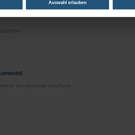
Auswahl erlauben
uzfahrten
Momente!
e immer das passende Geschenk.