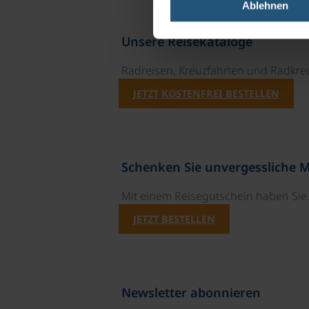
Ablehnen
Unsere Reisekataloge
Radreisen, Kreuzfahrten und Radkre
JETZT KOSTENFREI BESTELLEN
Schenken Sie unvergessliche 
Mit einem Reisegutschein haben Si
JETZT BESTELLEN
Newsletter abonnieren