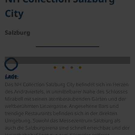
City
Salzburg
Lade
LAGE:
Das NH Collection Salzburg City befindet sich im Herzen
des Andräviertels, in unmittelbarer Nähe des Schlosses
Mirabell mit seinen atemberaubenden Gärten und der
weltberühmten Linzergasse. Angesehene Bars und
trendige Restaurants befinden sich in der direkten
Umgebung. Sowohl das Messezentrum Salzburg als
auch die Salzburgarena sind schnell erreichbar, und der
Hauptbahnhof liegt nur zwei Kilometer entfernt.