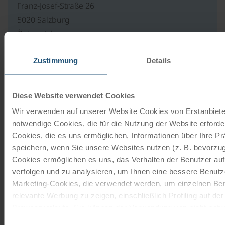
Franz-Josef-Straße 26
5020 Salzburg
Österreich
Zustimmung
Details
Unsere Reisekataloge
Diese Website verwendet Cookies
Radreisen, Kreuzfahrten und
Wir verwenden auf unserer Website Cookies von Erstanbieter
Radkreuzfahrten
notwendige Cookies, die für die Nutzung der Website erforder
Cookies, die es uns ermöglichen, Informationen über Ihre P
JETZT KOSTENFREI BESTELLEN
speichern, wenn Sie unsere Websites nutzen (z. B. bevorzugt
Cookies ermöglichen es uns, das Verhalten der Benutzer au
verfolgen und zu analysieren, um Ihnen eine bessere Benutze
Schenken Sie unvergessliche
Marketing-Cookies, die verwendet werden, um einzelnen Ben
Momente!
relevante Werbung zu zeigen, einschließlich Profiling auf de
Browserverlaufs. Sie können der Verwendung von nicht not
Mit einem Reisegutschein haben Sie
zustimmen, indem Sie auf die Schaltfläche "Alle akzeptieren"
Einwilligungsauswahl