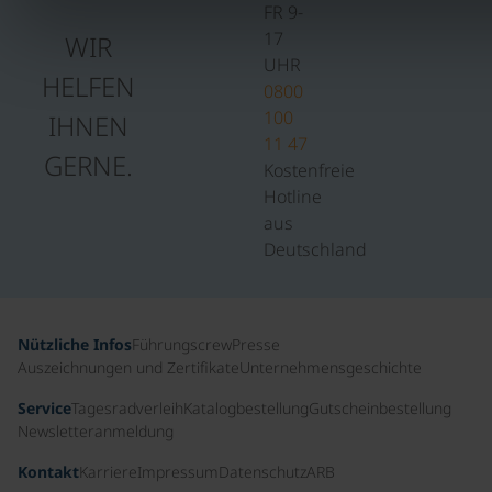
FR 9-
17
WIR
UHR
HELFEN
0800
100
IHNEN
11 47
GERNE.
Kostenfreie
Hotline
aus
Deutschland
Nützliche Infos
Führungscrew
Presse
Auszeichnungen und Zertifikate
Unternehmensgeschichte
Service
Tagesradverleih
Katalogbestellung
Gutscheinbestellung
Newsletteranmeldung
Kontakt
Karriere
Impressum
Datenschutz
ARB