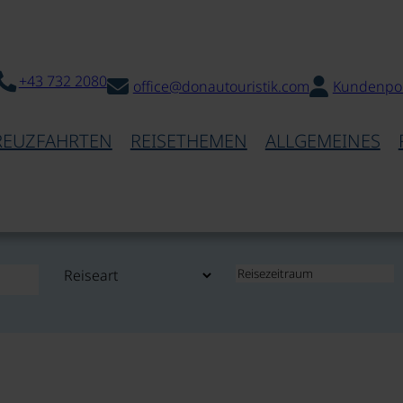
+43 732 2080
office@donautouristik.com
Kundenpor
REUZFAHRTEN
REISETHEMEN
ALLGEMEINES