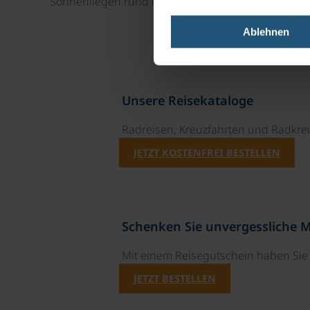
Sonnenliegen rund um den Außenpool. Im Innenber
Ablehnen
Unsere Reisekataloge
Radreisen, Kreuzfahrten und Radkre
JETZT KOSTENFREI BESTELLEN
Schenken Sie unvergessliche 
Mit einem Reisegutschein haben Si
JETZT BESTELLEN