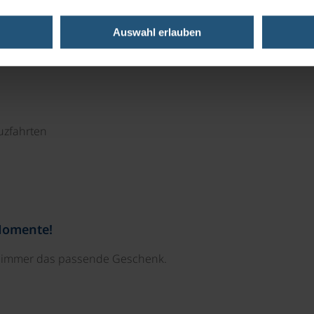
eich gibt es einen Whirlpool und eine Sauna.
Auswahl erlauben
uzfahrten
Momente!
e immer das passende Geschenk.