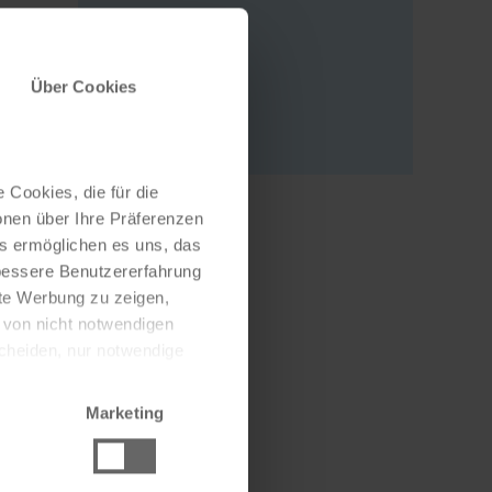
Adresse
Via Roma 10
Über Cookies
38062 Arco
Italien
 Cookies, die für die
onen über Ihre Präferenzen
es ermöglichen es uns, das
 bessere Benutzererfahrung
nte Werbung zu zeigen,
g von nicht notwendigen
scheiden, nur notwendige
Marketing