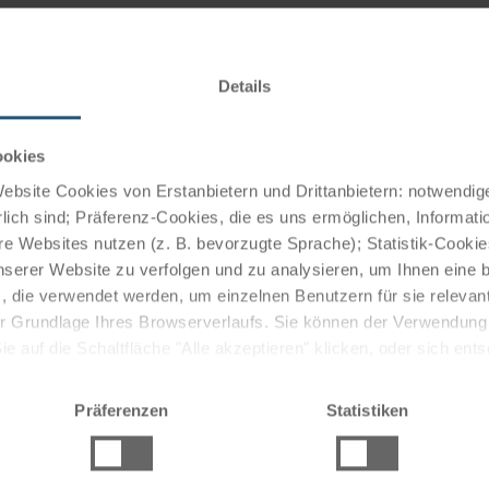
Details
eten modernen Komfort und sind perfekte Rückzugsorte nach
Zimmer verfügen über Annehmlichkeiten wie
d TV, sowie teilweise über einen Balkon.
ookies
bsite Cookies von Erstanbietern und Drittanbietern: notwendige
lich sind; Präferenz-Cookies, die es uns ermöglichen, Informati
e Websites nutzen (z. B. bevorzugte Sprache); Statistik-Cooki
erfügt über ein hervorragendes Restaurant, das köstliche
nserer Website zu verfolgen und zu analysieren, um Ihnen eine
f frische lokale Zutaten und eine vielfältige Speisekarte
, die verwendet werden, um einzelnen Benutzern für sie releva
 oder Buffet mit traditioneller, italienischer Küche.
 der Grundlage Ihres Browserverlaufs. Sie können der Verwendun
 auf die Schaltfläche "Alle akzeptieren" klicken, oder sich ent
r man bei einem Drink entspannen kann.
Sie auf " Ablehnen" klicken.
Präferenzen
Statistiken
l. Großzügige Gartenanlage mit Terrasse und