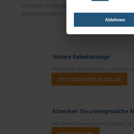
Das Hotel verfügt über eine eigene Tiefgarage und 
per Fahrstuhl erreichbar.
Ablehnen
Unsere Reisekataloge
Radreisen, Kreuzfahrten und Radkre
JETZT KOSTENFREI BESTELLEN
Schenken Sie unvergessliche 
Mit einem Reisegutschein haben Si
JETZT BESTELLEN