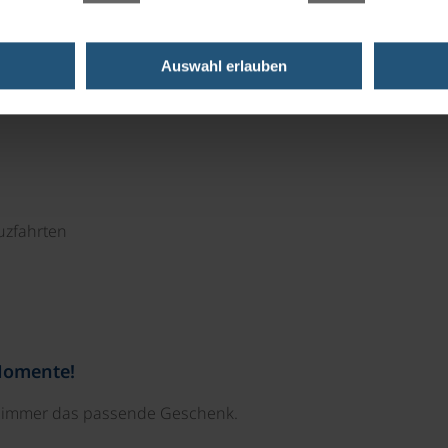
zwei öffentliche Ladeplätze für E-Autos. Alle Etagen sind
Auswahl erlauben
uzfahrten
Momente!
e immer das passende Geschenk.