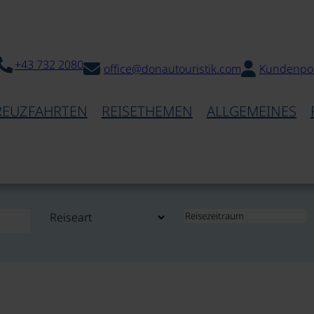
+43 732 2080
office@donautouristik.com
Kundenpor
REUZFAHRTEN
REISETHEMEN
ALLGEMEINES