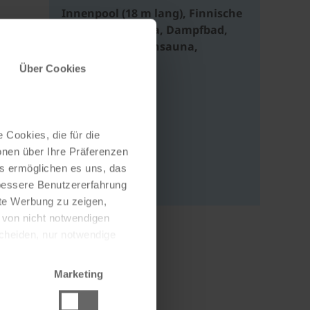
Innenpool (18 m lang), Finnische
Sauna, Bio-Sauna, Dampfbad,
Blockhaus-Außensauna,
Ruheräume
Über Cookies
Adresse
Mahlastraße 1
 Cookies, die für die
76829 Landau
onen über Ihre Präferenzen
es ermöglichen es uns, das
Deutschland
 bessere Benutzererfahrung
nte Werbung zu zeigen,
g von nicht notwendigen
scheiden, nur notwendige
Marketing