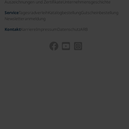
Auszeichnungen und Zertifikate
Unternehmensgeschichte
Service
Tagesradverleih
Katalogbestellung
Gutscheinbestellung
Newsletteranmeldung
Kontakt
Karriere
Impressum
Datenschutz
ARB