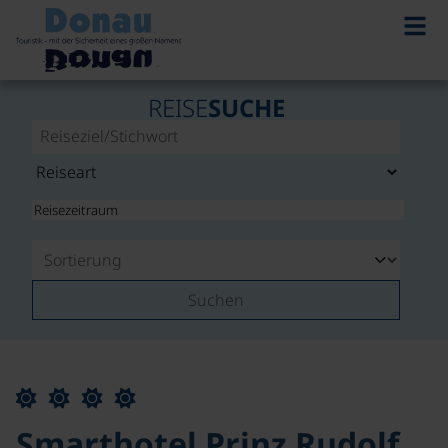
REISE
SUCHE
Suchen
Smarthotel Prinz Rudolf