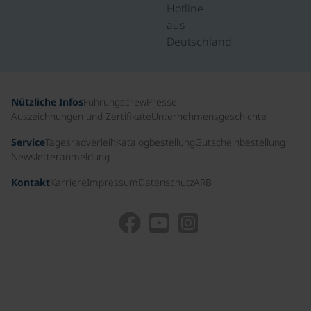
Hotline
aus
Deutschland
Nützliche Infos
Führungscrew
Presse
Auszeichnungen und Zertifikate
Unternehmensgeschichte
Service
Tagesradverleih
Katalogbestellung
Gutscheinbestellung
Newsletteranmeldung
Kontakt
Karriere
Impressum
Datenschutz
ARB