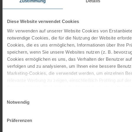
Zustimmung
Details
Radreisen, Kreuzfahrten und
Radkreuzfahrten
Diese Website verwendet Cookies
Wir verwenden auf unserer Website Cookies von Erstanbieter
JETZT KOSTENFREI BESTELLEN
notwendige Cookies, die für die Nutzung der Website erforder
Cookies, die es uns ermöglichen, Informationen über Ihre P
speichern, wenn Sie unsere Websites nutzen (z. B. bevorzugt
Schenken Sie unvergessliche
Cookies ermöglichen es uns, das Verhalten der Benutzer au
Momente!
verfolgen und zu analysieren, um Ihnen eine bessere Benutze
Marketing-Cookies, die verwendet werden, um einzelnen Ben
Mit einem Reisegutschein haben Sie
relevante Werbung zu zeigen, einschließlich Profiling auf de
immer das passende Geschenk.
Browserverlaufs. Sie können der Verwendung von nicht not
zustimmen, indem Sie auf die Schaltfläche "Alle akzeptieren"
Einwilligungsauswahl
JETZT BESTELLEN
entscheiden, nur notwendige Cookies zu verwenden, indem S
Notwendig
klicken.
Impressum
Datenschutz
Präferenzen
Newsletter abonnieren