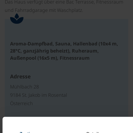
Das Haus verfügt über eine Bar, Terrasse, Fitnessraum
und Fahrradgarage mit Waschplatz.
Aroma-Dampfbad, Sauna, Hallenbad (10x4 m,
28°C, ganzjährig beheizt), Ruheraum,
Außenpool (16x5 m), Fitnessraum
Adresse
Mühlbach 28
9184 St. Jakob im Rosental
Österreich
Unsere Reisekataloge