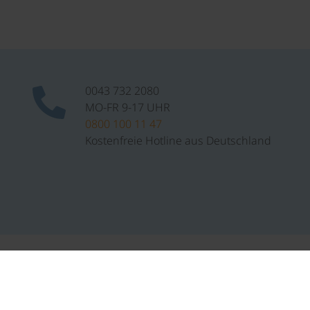
0043 732 2080
MO-FR 9-17 UHR
0800 100 11 47
Kostenfreie Hotline aus Deutschland
rungscrew
Presse
Service
Tagesradverleih
Katalogbestellung
Zertifikate
Gutscheinbestellung
ichte
Newsletteranmeldung