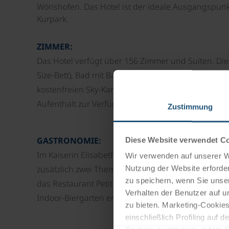
Wörishofen. Das Hotel ist der ideale Ausgangspun
Kurpark.
ZIMMER:
Das Hotel verfügt über 156 Zimmer und Suiten. Die 
Size-Bett), Bad mit Badewanne oder Dusche, Klima
kostenfreien Sky-Kanälen ausgestattet. Ein Bade
Aufenthalt zur Verfügung gestellt.
Zustimmung
GASTRONOMIE:
Diese Website verwendet C
Im Kaiserin Elisabeth Restaurant erwartet Sie ein a
Wir verwenden auf unserer We
zusätzlich zwei Themen-Restaurants, das Gourmet
Nutzung der Website erforder
zu speichern, wenn Sie unser
das Restaurant Petit Plaisir, mit Köstlichkeiten au
Verhalten der Benutzer auf u
Indoor-Biergarten erwartet Sie ein bayrisches Flair.
zu bieten. Marketing-Cookies
einschließlich Profiling auf