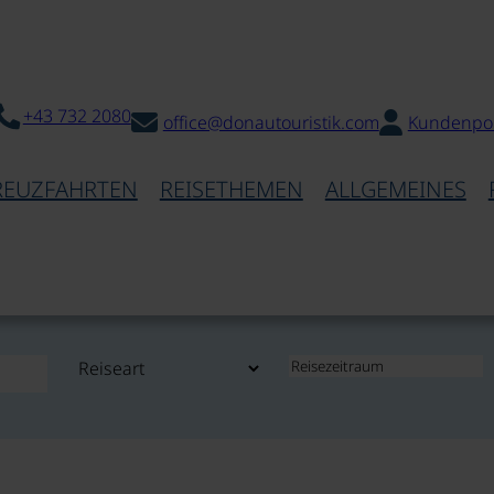
+43 732 2080
office@donautouristik.com
Kundenpor
REUZFAHRTEN
REISETHEMEN
ALLGEMEINES