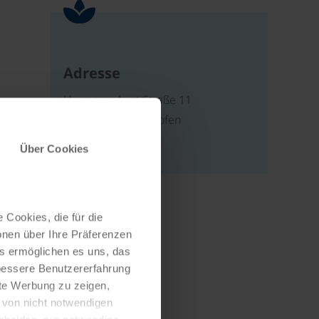
Adresse
Hermann Aust Straße 11
86825 Bad Wörishofen
Deutschland
Über Cookies
 Cookies, die für die
onen über Ihre Präferenzen
es ermöglichen es uns, das
 bessere Benutzererfahrung
nte Werbung zu zeigen,
g von nicht notwendigen