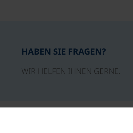
HABEN SIE FRAGEN?
WIR HELFEN IHNEN GERNE.
Nützliche Infos
Füh
Auszeichnungen und 
Unternehmensgesch