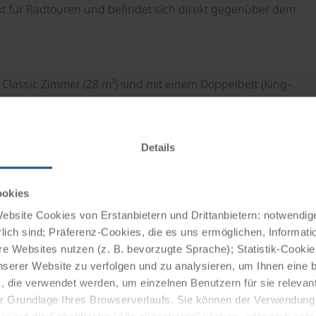
kt für Radtouren und befindet sich direkt gegenüber dem
Classic Zimmer (28 m²) sind mit einem Doppelbett (King-
anlage, Minibar, Ledersessel oder Couch, WLAN und
mantel sowie große Badetücher werden für den gesamten
Details
ookies
usgiebiges Frühstücksbuffet. Weiters bietet das Hotel
bsite Cookies von Erstanbietern und Drittanbietern: notwendige
-Restaurant CALLA mit asiatisch-europäischen Küche und
lich sind; Präferenz-Cookies, die es uns ermöglichen, Informati
e Websites nutzen (z. B. bevorzugte Sprache); Statistik-Cooki
s der französischen Küche. In der König Ludwig Lounge mit
nserer Website zu verfolgen und zu analysieren, um Ihnen eine
, die verwendet werden, um einzelnen Benutzern für sie releva
 der Grundlage Ihres Browserverlaufs. Sie können der Verwendun