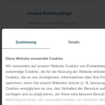
Unsere Reisekataloge
Radreisen, Kreuzfahrten und
Radkreuzfahrten
JETZT KOSTENFREI BESTELLEN
Zustimmung
Details
Diese Website verwendet Cookies
Schenken Sie unvergessliche
Momente!
Wir verwenden auf unserer Website Cookies von Erstanbieter
notwendige Cookies, die für die Nutzung der Website erforder
Mit einem Reisegutschein haben Sie
Cookies, die es uns ermöglichen, Informationen über Ihre P
immer das passende Geschenk.
speichern, wenn Sie unsere Websites nutzen (z. B. bevorzugt
Cookies ermöglichen es uns, das Verhalten der Benutzer au
verfolgen und zu analysieren, um Ihnen eine bessere Benutze
JETZT BESTELLEN
Marketing-Cookies, die verwendet werden, um einzelnen Ben