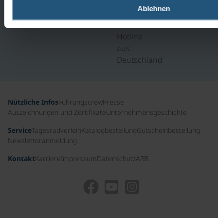
100
IHNEN
Ablehnen
11 47
GERNE.
Kostenfreie
Hotline
aus
Deutschland
Nützliche Infos
Führungscrew
Presse
Auszeichnungen und Zertifikate
Unternehmensgeschichte
Service
Tagesradverleih
Katalogbestellung
Gutscheinbestellung
Newsletteranmeldung
Kontakt
Karriere
Impressum
Datenschutz
ARB