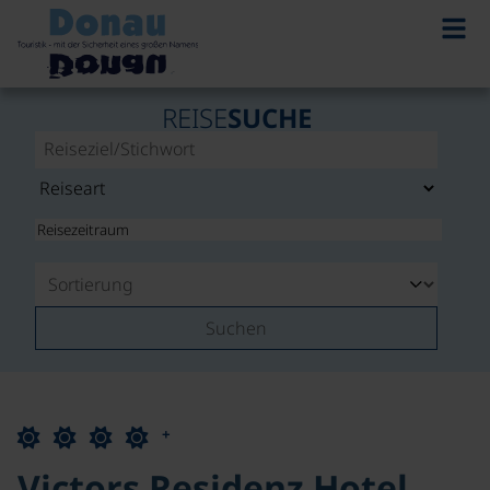
REISE
SUCHE
Suchen
+
Victors Residenz Hotel