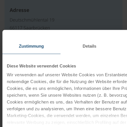
Adresse
Deutschmühlental 19
66117 Saarbrücken
Deutschland
Zustimmung
Details
Unsere Reisekataloge
Diese Website verwendet Cookies
Radreisen, Kreuzfahrten und
Wir verwenden auf unserer Website Cookies von Erstanbieter
Radkreuzfahrten
notwendige Cookies, die für die Nutzung der Website erforder
Cookies, die es uns ermöglichen, Informationen über Ihre P
speichern, wenn Sie unsere Websites nutzen (z. B. bevorzugt
JETZT KOSTENFREI BESTELLEN
Cookies ermöglichen es uns, das Verhalten der Benutzer au
verfolgen und zu analysieren, um Ihnen eine bessere Benutze
Marketing-Cookies, die verwendet werden, um einzelnen Ben
Schenken Sie unvergessliche
relevante Werbung zu zeigen, einschließlich Profiling auf de
Momente!