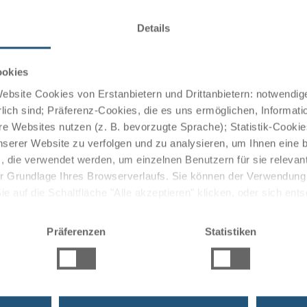
er, welche mit Dusche/WC, Flachbild-TV und kostenfreiem
Details
tet und bieten einen Blick auf die umliegende Landschaft.
ookies
bsite Cookies von Erstanbietern und Drittanbietern: notwendige
nt, in dem Gäste regionale und internationale
lich sind; Präferenz-Cookies, die es uns ermöglichen, Informati
en Genüsse werden durch eine erlesene Auswahl an Weinen
e Websites nutzen (z. B. bevorzugte Sprache); Statistik-Cooki
Die ruhige Atmosphäre des Restaurants ist ideal um den
nserer Website zu verfolgen und zu analysieren, um Ihnen eine
, die verwendet werden, um einzelnen Benutzern für sie releva
 der Grundlage Ihres Browserverlaufs. Sie können der Verwendun
 auf die Schaltfläche "Alle akzeptieren" klicken, oder sich ent
Sie auf " Ablehnen" klicken.
 Ihnen für einen gemütlichen Tagesausklang zur Verfügung.
Präferenzen
Statistiken
ngenehm und unvergesslich werden lassen.