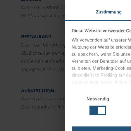
Das Hotel verfügt über 8 Doppel- und 4 Einzelzimm
Zustimmung
WLAN ausgestattet sind. Sie sind elegant eingerich
Diese Website verwendet C
RESTAURANT:
Wir verwenden auf unserer We
Das Hotel beherbergt ein hervorragendes Restaura
Nutzung der Website erforder
Köstlichkeiten genießen können. Die kulinarisch
zu speichern, wenn Sie unser
und einen aufmerksamen Service vervollkommnet. 
Verhalten der Benutzer auf u
zu bieten. Marketing-Cookies
Tag gemütlich ausklingen zu lassen.
einschließlich Profiling auf
Cookies zustimmen, indem Sie
Cookies zu verwenden, indem 
AUSSTATTUNG:
Einwilligungsauswahl
Das Hotelrestaurant und die große Terrasse steht
Notwendig
Impressum
Datenschutz
Das freundliche Personal wird Ihren Aufenthalt a