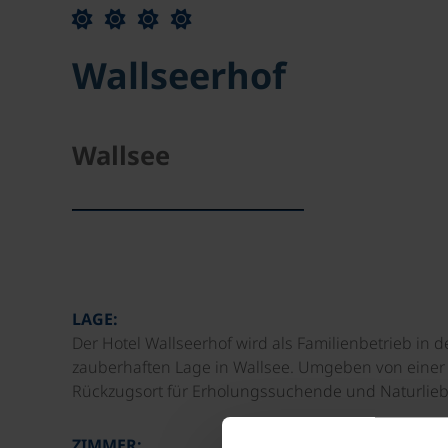
Wallseerhof
Wallsee
LAGE:
Der Hotel Wallseerhof wird als Familienbetrieb in d
zauberhaften Lage in Wallsee. Umgeben von einer i
Rückzugsort für Erholungssuchende und Naturlieb
ZIMMER: