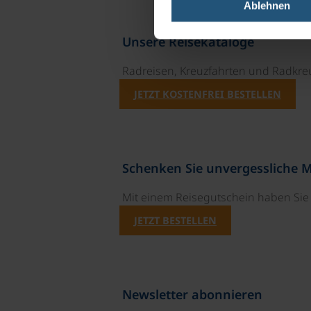
Ablehnen
Unsere Reisekataloge
Radreisen, Kreuzfahrten und Radkre
JETZT KOSTENFREI BESTELLEN
Schenken Sie unvergessliche 
Mit einem Reisegutschein haben Si
JETZT BESTELLEN
Newsletter abonnieren