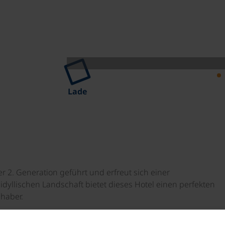
Lade
er 2. Generation geführt und erfreut sich einer
dyllischen Landschaft bietet dieses Hotel einen perfekten
haber.