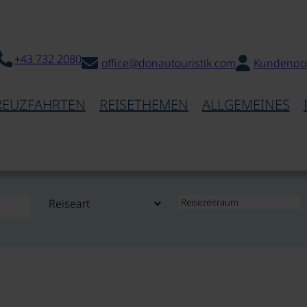
+43 732 2080
office@donautouristik.com
Kundenpor
REUZFAHRTEN
REISETHEMEN
ALLGEMEINES