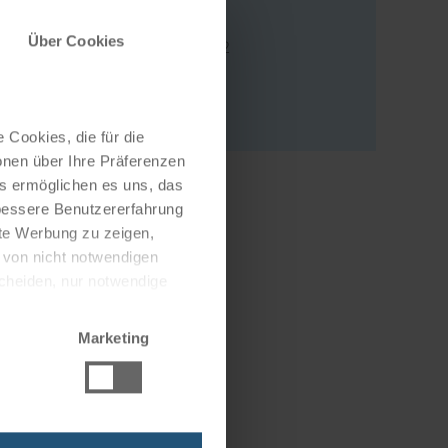
Adresse
Über Cookies
Alte Schulstraße 12
3313 Wallsee
Österreich
 Cookies, die für die
onen über Ihre Präferenzen
es ermöglichen es uns, das
 bessere Benutzererfahrung
nte Werbung zu zeigen,
g von nicht notwendigen
scheiden, nur notwendige
Marketing