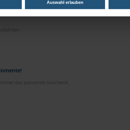
Auswahl erlauben
uzfahrten
Momente!
e immer das passende Geschenk.