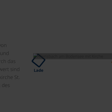
von
 und
rch das
wert sind
Lade
irche St.
 des