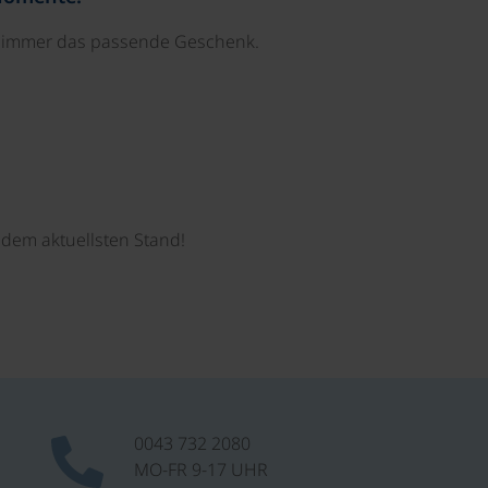
e immer das passende Geschenk.
dem aktuellsten Stand!
0043 732 2080
MO-FR 9-17 UHR