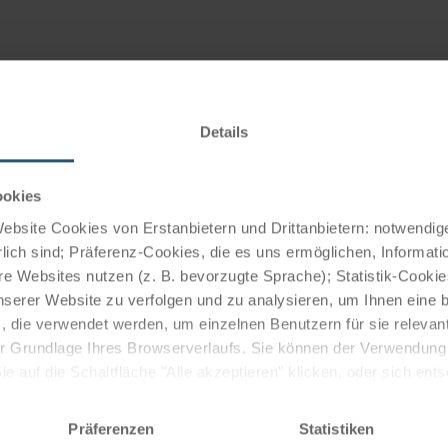
 und Kulturlandschaft. Besonders sehenswert sind die
rand sowie die umliegenden Wiesen und Schutzgebiete,
Details
um bieten. Zu den historischen Bauwerken zählen die
e Gebäude im Ortskern. Die Nähe zur Insel Reichenau, die
ookies
ätzlich attraktiv. Neben der Seenlandschaft wird
bsite Cookies von Erstanbietern und Drittanbietern: notwendige
eten umgeben, die sich ideal zum Wandern, Radfahren
lich sind; Präferenz-Cookies, die es uns ermöglichen, Informati
e Websites nutzen (z. B. bevorzugte Sprache); Statistik-Cooki
nserer Website zu verfolgen und zu analysieren, um Ihnen eine
, die verwendet werden, um einzelnen Benutzern für sie releva
 der Grundlage Ihres Browserverlaufs. Sie können der Verwendun
s für Demoskopie bekannt. Das kulturelle Leben wird durch
 auf die Schaltfläche "Alle akzeptieren" klicken, oder sich ent
ale Veranstaltungen geprägt. Regelmäßig finden am
Sie auf " Ablehnen" klicken.
esucher aus der Region anziehen.
Präferenzen
Statistiken