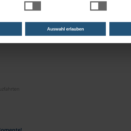
ddeutschen Raum geprägt. Neben Fischspezialitäten aus
ionale Weine eine wichtige Rolle. Cafés und Gasthäuser
Auswahl erlauben
sphäre zu genießen.
uzfahrten
Momente!