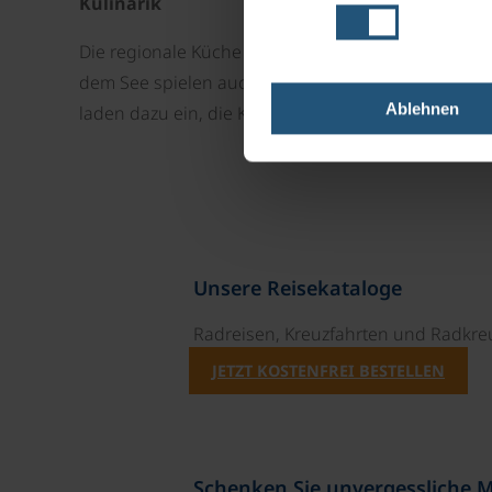
Kulinarik
Die regionale Küche ist vom Bodensee und dem sü
dem See spielen auch badische Gerichte sowie reg
Ablehnen
laden dazu ein, die Kulinarik in entspannter Atmo
Unsere Reisekataloge
Radreisen, Kreuzfahrten und Radkre
JETZT KOSTENFREI BESTELLEN
Schenken Sie unvergessliche 