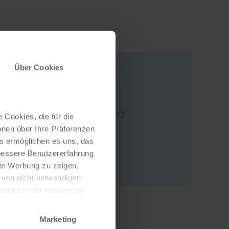
Über Cookies
Adresse
Konstanzer Straße 12
 Cookies, die für die
78476 Allensbach
onen über Ihre Präferenzen
es ermöglichen es uns, das
Deutschland
 bessere Benutzererfahrung
Zur Webseite
nte Werbung zu zeigen,
g von nicht notwendigen
scheiden, nur notwendige
Marketing