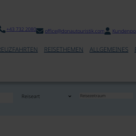
+43 732 2080
office@donautouristik.com
Kundenpor
REUZFAHRTEN
REISETHEMEN
ALLGEMEINES