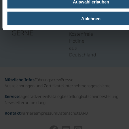
WIR
Auswahl erlauben
UHR
HELFEN
0800
Ablehnen
100
IHNEN
11 47
GERNE.
Kostenfreie
Hotline
aus
Deutschland
Nützliche Infos
Führungscrew
Presse
Auszeichnungen und Zertifikate
Unternehmensgeschichte
Service
Tagesradverleih
Katalogbestellung
Gutscheinbestellung
Newsletteranmeldung
Kontakt
Karriere
Impressum
Datenschutz
ARB