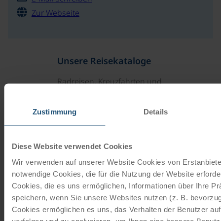
Zur Webseite
Unsere Reisekataloge
Radreisen, Kreuzfahrten und
Radkreuzfahrten
Zustimmung
Details
JETZT KOSTENFREI BESTELLEN
Diese Website verwendet Cookies
Schenken Sie unvergessliche
Wir verwenden auf unserer Website Cookies von Erstanbieter
Momente!
notwendige Cookies, die für die Nutzung der Website erforder
Cookies, die es uns ermöglichen, Informationen über Ihre P
Mit einem Reisegutschein haben Sie
speichern, wenn Sie unsere Websites nutzen (z. B. bevorzugt
immer das passende Geschenk.
Cookies ermöglichen es uns, das Verhalten der Benutzer au
verfolgen und zu analysieren, um Ihnen eine bessere Benutze