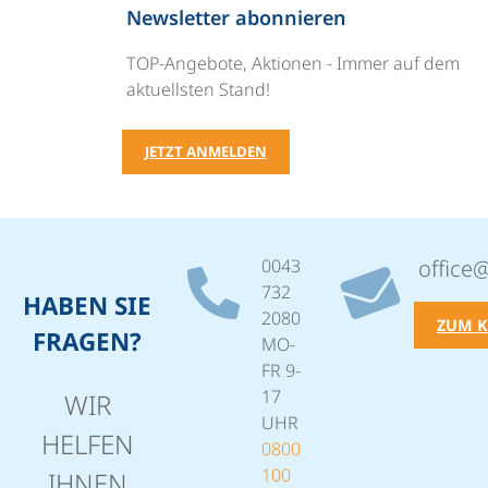
Newsletter abonnieren
TOP-Angebote, Aktionen - Immer auf dem
aktuellsten Stand!
JETZT ANMELDEN
0043
office
732
HABEN SIE
2080
ZUM 
FRAGEN?
MO-
FR 9-
17
WIR
UHR
HELFEN
0800
100
IHNEN