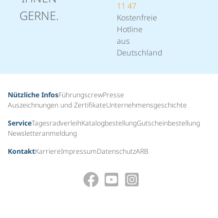
11 47
GERNE.
Kostenfreie
Hotline
aus
Deutschland
Nützliche Infos
Führungscrew
Presse
Auszeichnungen und Zertifikate
Unternehmensgeschichte
Service
Tagesradverleih
Katalogbestellung
Gutscheinbestellung
Newsletteranmeldung
Kontakt
Karriere
Impressum
Datenschutz
ARB