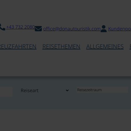
+43 732 2080
office@donautouristik.com
Kundenpor
REUZFAHRTEN
REISETHEMEN
ALLGEMEINES