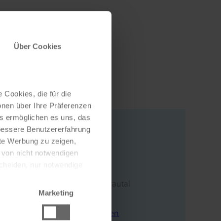
Über Cookies
 Cookies, die für die
onen über Ihre Präferenzen
es ermöglichen es uns, das
 bessere Benutzererfahrung
nte Werbung zu zeigen,
Adresse
g von nicht notwendigen
scheiden, nur notwendige
Dellach 18
9772 Dellach im Drautal
Marketing
Österreich
E-Mail schreiben