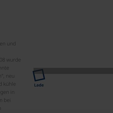
den und
008 wurde
nnte
n", neu
d kühle
Lade
ngen in
m bei
n