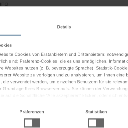
ung
Details
ookies
bsite Cookies von Erstanbietern und Drittanbietern: notwendige
lamm, der "Weittalwasserfall", der "Wacholderhain" und
lich sind; Präferenz-Cookies, die es uns ermöglichen, Informati
e Websites nutzen (z. B. bevorzugte Sprache); Statistik-Cooki
 Margaretha und dem Schloss Stein zu den bedeutendsten
nserer Website zu verfolgen und zu analysieren, um Ihnen eine
iche Sportanlagen und ein weitgefächertes Angebot an
, die verwendet werden, um einzelnen Benutzern für sie releva
ainbiketouren, bietet Sportbegeisterten im Urlaub ein
 der Grundlage Ihres Browserverlaufs. Sie können der Verwendun
reine sorgen für eine Menge kultureller
 auf die Schaltfläche "Alle akzeptieren" klicken, oder sich ent
Sie auf " Ablehnen" klicken.
Präferenzen
Statistiken