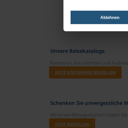
Ablehnen
Unsere Reisekataloge
Radreisen, Kreuzfahrten und Radkre
JETZT KOSTENFREI BESTELLEN
Schenken Sie unvergessliche 
Mit einem Reisegutschein haben Si
JETZT BESTELLEN