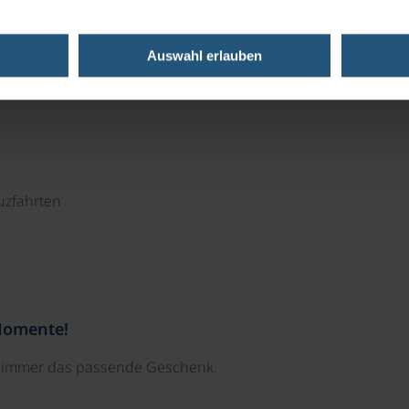
Auswahl erlauben
uzfahrten
Momente!
e immer das passende Geschenk.