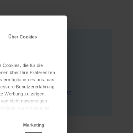
Über Cookies
Adresse
 Cookies, die für die
Rathausgasse 1
onen über Ihre Präferenzen
86609 Donauwörth
es ermöglichen es uns, das
Deutschland
 bessere Benutzererfahrung
E-Mail schreiben
nte Werbung zu zeigen,
Zur Webseite
g von nicht notwendigen
scheiden, nur notwendige
Marketing