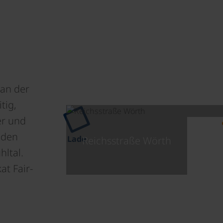
an der
tig,
er und
 den
Lade
Reichsstraße Wörth
ltal.
at Fair-