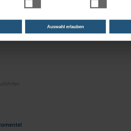
zkabinett, ebenfalls aus der Renaissance ist heute im
llt.
Auswahl erlauben
uzfahrten
Momente!