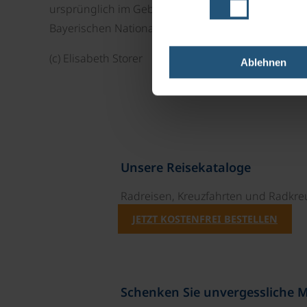
ursprünglich im Gebäude befindliche vertäfelte Hol
Bayerischen Nationalmuseum in München ausgeste
(c) Elisabeth Storer
Ablehnen
Unsere Reisekataloge
Radreisen, Kreuzfahrten und Radkre
JETZT KOSTENFREI BESTELLEN
Schenken Sie unvergessliche 