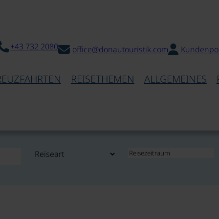
+43 732 2080
office@donautouristik.com
Kundenpor
REUZFAHRTEN
REISETHEMEN
ALLGEMEINES