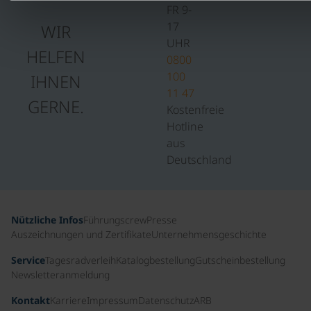
FR 9-
17
WIR
UHR
HELFEN
0800
100
IHNEN
11 47
GERNE.
Kostenfreie
Hotline
aus
Deutschland
Nützliche Infos
Führungscrew
Presse
Auszeichnungen und Zertifikate
Unternehmensgeschichte
Service
Tagesradverleih
Katalogbestellung
Gutscheinbestellung
Newsletteranmeldung
Kontakt
Karriere
Impressum
Datenschutz
ARB