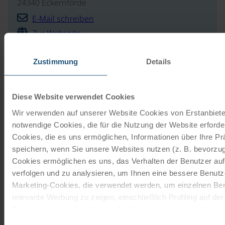
24340 Eckernförde
E-Mail schreiben
Zur Webseite
Zustimmung
Details
Unsere Reisekataloge
Diese Website verwendet Cookies
Radreisen, Kreuzfahrten und
Wir verwenden auf unserer Website Cookies von Erstanbieter
Radkreuzfahrten
notwendige Cookies, die für die Nutzung der Website erforder
Cookies, die es uns ermöglichen, Informationen über Ihre P
JETZT KOSTENFREI BESTELLEN
speichern, wenn Sie unsere Websites nutzen (z. B. bevorzugt
Cookies ermöglichen es uns, das Verhalten der Benutzer au
verfolgen und zu analysieren, um Ihnen eine bessere Benutze
Schenken Sie unvergessliche
Marketing-Cookies, die verwendet werden, um einzelnen Ben
Momente!
relevante Werbung zu zeigen, einschließlich Profiling auf de
Browserverlaufs. Sie können der Verwendung von nicht not
Mit einem Reisegutschein haben Sie
zustimmen, indem Sie auf die Schaltfläche "Alle akzeptieren"
Einwilligungsauswahl