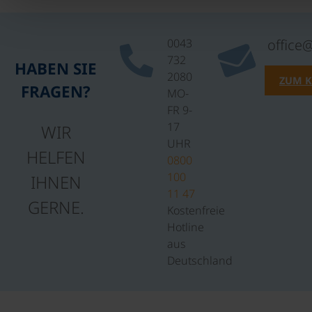
0043
office
732
HABEN SIE
2080
ZUM 
FRAGEN?
MO-
FR 9-
17
WIR
UHR
HELFEN
0800
100
IHNEN
11 47
GERNE.
Kostenfreie
Hotline
aus
Deutschland