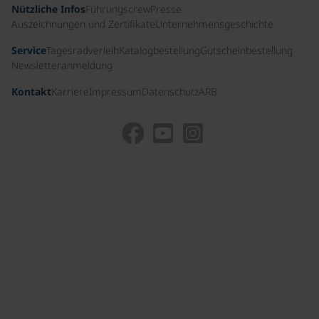
Nützliche Infos
Führungscrew
Presse
Auszeichnungen und Zertifikate
Unternehmensgeschichte
Service
Tagesradverleih
Katalogbestellung
Gutscheinbestellung
Newsletteranmeldung
Kontakt
Karriere
Impressum
Datenschutz
ARB