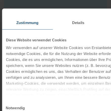
Adresse
Zustimmung
Details
Domplatz 8
85072 Eichstätt
Deutschland
Diese Website verwendet Cookies
E-Mail schreiben
Wir verwenden auf unserer Website Cookies von Erstanbieter
Zur Webseite
notwendige Cookies, die für die Nutzung der Website erforder
Cookies, die es uns ermöglichen, Informationen über Ihre P
speichern, wenn Sie unsere Websites nutzen (z. B. bevorzugt
Cookies ermöglichen es uns, das Verhalten der Benutzer au
Unsere Reisekataloge
verfolgen und zu analysieren, um Ihnen eine bessere Benutze
Marketing-Cookies, die verwendet werden, um einzelnen Ben
Radreisen, Kreuzfahrten und
relevante Werbung zu zeigen, einschließlich Profiling auf de
Radkreuzfahrten
Browserverlaufs. Sie können der Verwendung von nicht not
zustimmen, indem Sie auf die Schaltfläche "Alle akzeptieren"
Einwilligungsauswahl
JETZT KOSTENFREI BESTELLEN
entscheiden, nur notwendige Cookies zu verwenden, indem S
Notwendig