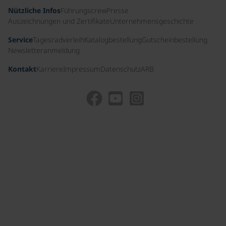
Nützliche Infos
Führungscrew
Presse
Auszeichnungen und Zertifikate
Unternehmensgeschichte
Service
Tagesradverleih
Katalogbestellung
Gutscheinbestellung
Newsletteranmeldung
Kontakt
Karriere
Impressum
Datenschutz
ARB