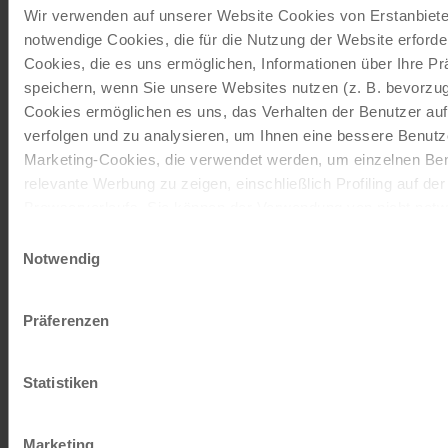
Wir verwenden auf unserer Website Cookies von Erstanbieter
notwendige Cookies, die für die Nutzung der Website erforder
Schenken Sie unvergessliche
Cookies, die es uns ermöglichen, Informationen über Ihre P
speichern, wenn Sie unsere Websites nutzen (z. B. bevorzugt
Momente!
Cookies ermöglichen es uns, das Verhalten der Benutzer au
Mit einem Reisegutschein haben Sie
verfolgen und zu analysieren, um Ihnen eine bessere Benutze
immer das passende Geschenk.
Marketing-Cookies, die verwendet werden, um einzelnen Ben
relevante Werbung zu zeigen, einschließlich Profiling auf de
Browserverlaufs. Sie können der Verwendung von nicht not
JETZT BESTELLEN
zustimmen, indem Sie auf die Schaltfläche "Alle akzeptieren"
Einwilligungsauswahl
entscheiden, nur notwendige Cookies zu verwenden, indem S
Notwendig
klicken.
Newsletter abonnieren
Impressum
Datenschutz
Präferenzen
TOP-Angebote, Aktionen - Immer auf dem
aktuellsten Stand!
Statistiken
JETZT ANMELDEN
Marketing