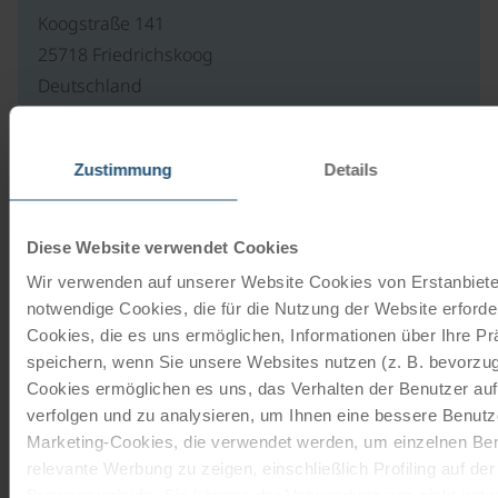
Koogstraße 141
25718 Friedrichskoog
Deutschland
Zur Webseite
Zustimmung
Details
Unsere Reisekataloge
Diese Website verwendet Cookies
Radreisen, Kreuzfahrten und
Wir verwenden auf unserer Website Cookies von Erstanbieter
Radkreuzfahrten
notwendige Cookies, die für die Nutzung der Website erforder
Cookies, die es uns ermöglichen, Informationen über Ihre P
speichern, wenn Sie unsere Websites nutzen (z. B. bevorzugt
JETZT KOSTENFREI BESTELLEN
Cookies ermöglichen es uns, das Verhalten der Benutzer au
verfolgen und zu analysieren, um Ihnen eine bessere Benutze
Marketing-Cookies, die verwendet werden, um einzelnen Ben
Schenken Sie unvergessliche
relevante Werbung zu zeigen, einschließlich Profiling auf de
Momente!
Browserverlaufs. Sie können der Verwendung von nicht not