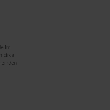
de im
n circa
meinden