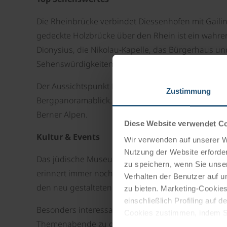
Die Rheinbrücke verbindet Diessenhofen mit Gaili
gedeckte Holzbrücke über den Rhein ist ein wahrer 
Dionysius, die Nikolau-Kapelle, das Bürgerhaus un
Sehenswürdigkeiten Gailingens.
Der Aussichtspunkt Bürglischloss befindet sich h
Zustimmung
Bergpanoramablick. An klaren und sonnigen Somme
Berner Alpen.
Diese Website verwendet C
Kultur & Events
Wir verwenden auf unserer We
Nutzung der Website erforder
Das jüdische Museum ist das Zentrum der jüdisch
zu speichern, wenn Sie unser
erinnert immer noch an die einst große jüdische 
Verhalten der Benutzer auf u
den neu gestalteten Leopold-Guggenheim-Saal un
zu bieten. Marketing-Cookies
einschließlich Profiling auf
Besonders interessant ist das Philosophische Café 
Cookies zustimmen, indem Sie
Themenabende zu den diversesten Thematiken veran
Cookies zu verwenden, indem 