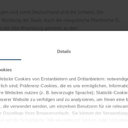
ngen und somit Deutschland und die Schweiz. Die
Blickfang der Stadt. Auch die neugotische Pfarrkirche St.
d die Villa Rheinburg gehören zu den
och über dem Dorf und bietet einen wunderschönen
Details
rtagen reicht das Panorama von Vorarlberg bis zu den
ookies
bsite Cookies von Erstanbietern und Drittanbietern: notwendige
lich sind; Präferenz-Cookies, die es uns ermöglichen, Informati
en Geschichte Gailingens und von großer Bedeutung. Es
e Websites nutzen (z. B. bevorzugte Sprache); Statistik-Cooki
Gemeinde in Gailingen. Ergänzt wird das Museum durch
nserer Website zu verfolgen und zu analysieren, um Ihnen eine
d dem erhalten gebliebenen Ritualbad.
, die verwendet werden, um einzelnen Benutzern für sie releva
 der Grundlage Ihres Browserverlaufs. Sie können der Verwendun
Philo. Jeden zweiten Freitag im Monat werden hier
 auf die Schaltfläche "Alle akzeptieren" klicken, oder sich ent
staltet. Alle Gäste können sich aktiv einbringen und
Sie auf " Ablehnen" klicken.