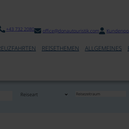
+43 732 2080
office@donautouristik.com
Kundenpor
REUZFAHRTEN
REISETHEMEN
ALLGEMEINES