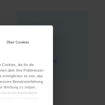
Adresse
Hauptstraße 7
Über Cookies
78262 Gailingen
Deutschland
E-Mail schreiben
 Cookies, die für die
Zur Webseite
onen über Ihre Präferenzen
es ermöglichen es uns, das
 bessere Benutzererfahrung
nte Werbung zu zeigen,
g von nicht notwendigen
scheiden, nur notwendige